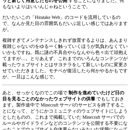
ッと新しく用意したものを公開
することになりました。何
もないよりはいいんじゃねということで。
だいたいこの「Hiratake Web」のコードを流用しているの
で、なんか見た目の雰囲気もだいぶ近しい感じではあります
が。
複雑すぎてメンテナンスしきれず放置するよりは、あんまり
複雑じゃないのをゆるーく触っていくほうが気負わなくてい
いかもですね。既に謎の不具合やらなんやら色々出て頭抱え
てますが…。とりあえず、これまでのいろんなコンテンツが
載ったウェブサイトとはサヨナラをして新しいものに変更さ
せていただきました。モチベが復活したら何かやるかもです
が、一旦はこんな感じで。
あと、せっかくなのでこの場で
制作を進めていたけど日の
目を見ることのなかったウェブサイトの供養
でもしておき
ます。製作途中で Minecraft サーバのサービスを終了するこ
とになって、どうにかコミュニティのウェブサイトにしよう
としたものの、これまで掲載していた Minecraft サーバでの
ルールやガイドラインなどのコンテンツを公開する不要にな
ったことでウェブサイト自体要らないみたいな状態になって