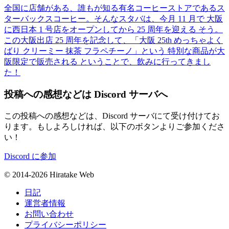
全国に店舗がある、誰もが知る有名コーヒーストアであるス
ターバックスコーヒー。そんなスタバは、今月 11 月で 大阪
に西日本 1 号店をオープンしてから 25 周年を迎える そう。
この大阪出店 25 周年を記念して、「大阪 25th めっちゃよく
ばり クリーミー 抹茶 フラペチーノ」という 特別な商品が大
阪限定で販売される ということで、飲みに行ってきまし
た！
投稿への感想などは Discord サーバへ
この投稿への感想などは、Discord サーバにて受け付けてお
ります。もしよろしければ、以下のボタンよりご参加くださ
い！
Discord に参加
© 2014-2026 Hiratake Web
日記
運営者情報
お問い合わせ
プライバシーポリシー