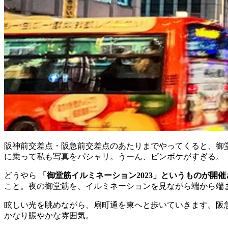
阪神前交差点・阪急前交差点のあたりまでやってくると、御
に乗って私も写真をパシャリ。うーん、ピンボケがすぎる。
どうやら
「御堂筋イルミネーション2023」というものが開
こと。夜の御堂筋を、イルミネーションを見ながら端から端
眩しい光を眺めながら、扇町通を東へと歩いていきます。阪
かなり賑やかな雰囲気。