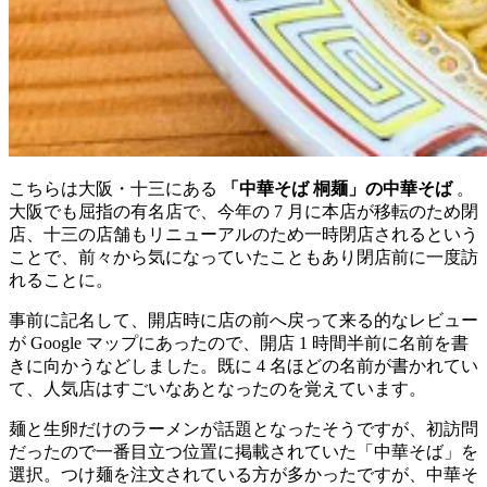
こちらは大阪・十三にある
「中華そば 桐麺」の中華そば
。
大阪でも屈指の有名店で、今年の 7 月に本店が移転のため閉
店、十三の店舗もリニューアルのため一時閉店されるという
ことで、前々から気になっていたこともあり閉店前に一度訪
れることに。
事前に記名して、開店時に店の前へ戻って来る的なレビュー
が Google マップにあったので、開店 1 時間半前に名前を書
きに向かうなどしました。既に 4 名ほどの名前が書かれてい
て、人気店はすごいなあとなったのを覚えています。
麺と生卵だけのラーメンが話題となったそうですが、初訪問
だったので一番目立つ位置に掲載されていた「中華そば」を
選択。つけ麺を注文されている方が多かったですが、中華そ