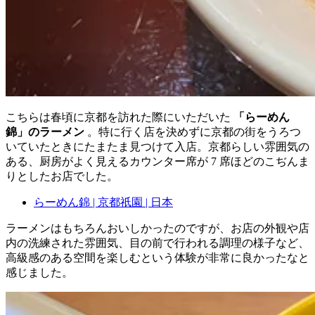
こちらは春頃に京都を訪れた際にいただいた
「らーめん
錦」のラーメン
。特に行く店を決めずに京都の街をうろつ
いていたときにたまたま見つけて入店。京都らしい雰囲気の
ある、厨房がよく見えるカウンター席が 7 席ほどのこぢんま
りとしたお店でした。
らーめん錦 | 京都祇園 | 日本
ラーメンはもちろんおいしかったのですが、お店の外観や店
内の洗練された雰囲気、目の前で行われる調理の様子など、
高級感のある空間を楽しむという体験が非常に良かったなと
感じました。