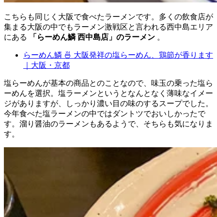
こちらも同じく大阪で食べたラーメンです。多くの飲食店が
集まる大阪の中でもラーメン激戦区と言われる西中島エリア
にある
「らーめん鱗 西中島店」のラーメン
。
らーめん鱗 🍜 大阪発祥の塩らーめん、鶏節が香ります
｜大阪・京都
塩らーめんが基本の商品とのことなので、味玉の乗った塩ら
ーめんを選択。塩ラーメンというとなんとなく薄味なイメー
ジがありますが、しっかり濃い目の味のするスープでした。
今年食べた塩ラーメンの中ではダントツでおいしかったで
す。溜り醤油のラーメンもあるようで、そちらも気になりま
す。