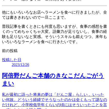
他にもいろいろなお店へラーメンを食べに行きましたが、全
ては書ききれないので一旦ここまで。
普段記事を書くときにも何度も思いますが、食事の感想を書
くのってめちゃくちゃ大変。語彙力が足りないし、食事の経
験も足りないなと実感。そういうスキルも鍛えつつ、来年も
いろいろなラーメンを食べに行きたいです。
前の投稿
投稿した日
2023/12/26
阿倍野だんご本舗のきなこだんごがう
まい
私が最初に語った将来の夢は「だんご屋」らしい 。いった
い何故、どういう経緯でそうなったのかは全くもって謎なの
だけれど、小学校低学年くらいの頃にはそういったことを言