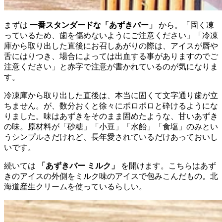
まずは
一番スタンダードな「あずきバー」
から。「固く凍
っているため、歯を傷めないようにご注意ください」「冷凍
庫から取り出した直後にお召しあがりの際は、アイスが唇や
舌にはりつき、場合によっては出血する事がありますのでご
注意ください」と赤字で注意が書かれているのが気になりま
す。
冷凍庫から取り出した直後は、本当に固くて文字通り歯が立
ちません。が、数分おくと徐々にポロポロと砕けるようにな
りました。味はあずきをそのまま固めたような、甘いあずき
の味。原材料が「砂糖」「小豆」「水飴」「食塩」のみとい
うシンプルさだけれど、長年愛されているだけあっておいし
いです。
続いては
「あずきバー ミルク」
を開けます。こちらはあず
きのアイスの外側をミルク味のアイスで包みこんだもの。北
海道産生クリームを使っているらしい。