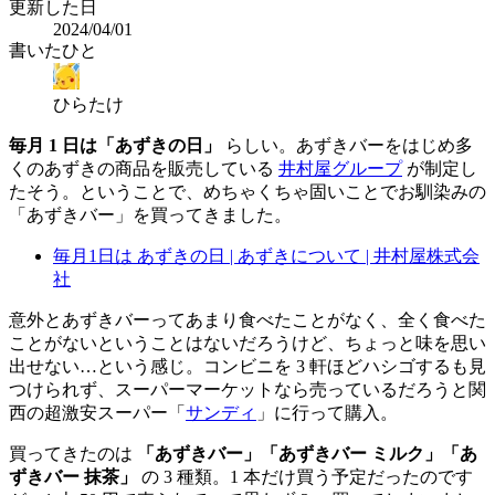
更新した日
2024/04/01
書いたひと
ひらたけ
毎月 1 日は「あずきの日」
らしい。あずきバーをはじめ多
くのあずきの商品を販売している
井村屋グループ
が制定し
たそう。ということで、めちゃくちゃ固いことでお馴染みの
「あずきバー」を買ってきました。
毎月1日は あずきの日 | あずきについて | 井村屋株式会
社
意外とあずきバーってあまり食べたことがなく、全く食べた
ことがないということはないだろうけど、ちょっと味を思い
出せない…という感じ。コンビニを 3 軒ほどハシゴするも見
つけられず、スーパーマーケットなら売っているだろうと関
西の超激安スーパー「
サンディ
」に行って購入。
買ってきたのは
「あずきバー」「あずきバー ミルク」「あ
ずきバー 抹茶」
の 3 種類。1 本だけ買う予定だったのです