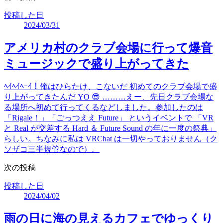
投稿した日
2024/03/31
アメリカ村のクラブ会場に行って爆音
ミュージックで盛り上がってきた
ﾍｲﾍｲﾍｰｲ！俺はひらたけ、こないだ 初めてのクラブ会場で盛
り上がってきたんだ YO 😎 ………えー、先日クラブ会場な
る場所へ初めて行ってくるなどしました。参加したのは
「Rigale！」「ごっつええ Future」 というイベントで 「VR
と Real が交差する Hard ＆ Future Sound の年に一度の祭典」
らしい。ちなみに私は VRChat は一切やっておりません（ク
ソザコ三半規管なので）。
次の投稿
投稿した日
2024/04/02
雨の日に海の見えるカフェでゆっくり