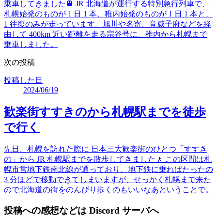
乗車してきました🚆 JR 北海道が運行する特別急行列車で、
札幌始発のものが 1 日 1 本、稚内始発のものが 1 日 1 本と、
1 往復のみが走っています。旭川や名寄、音威子府などを経
由して 400km 近い距離を走る宗谷号に、稚内から札幌まで
乗車しました。
次の投稿
投稿した日
2024/06/19
歓楽街すすきのから札幌駅までを徒歩
で行く
先日、札幌を訪れた際に 日本三大歓楽街のひとつ「すすき
の」から JR 札幌駅までを散歩してきました🚶 この区間は札
幌市営地下鉄南北線が通っており、地下鉄に乗ればたったの
3 分ほどで移動できてしまいますが、せっかく札幌まで来た
ので北海道の街をのんびり歩くのもいいなあということで。
投稿への感想などは Discord サーバへ