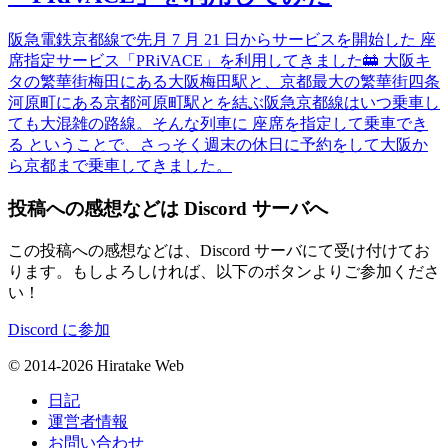
阪急電鉄京都線で先月 7 月 21 日からサービスを開始した 座
席指定サービス「PRiVACE」を利用してきました🚋 大阪キ
タの繁華街梅田にある大阪梅田駅と、京都最大の繁華街四条
河原町にある京都河原町駅とを結ぶ阪急京都線はいつ乗車し
ても大混雑の路線。そんな列車に 座席を指定して乗車でき
る ということで、さっそく週末の休日に予約をして大阪か
ら京都まで乗車してきました。
投稿への感想などは Discord サーバへ
この投稿への感想などは、Discord サーバにて受け付けてお
ります。もしよろしければ、以下のボタンよりご参加くださ
い！
Discord に参加
© 2014-2026 Hiratake Web
日記
運営者情報
お問い合わせ