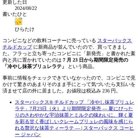
更新した日
2024/08/22
書いたひと
ひらたけ
コンビニなどの飲料コーナーに売っている
スターバックス
チルドカップ
に新商品が並んでいたので、買ってきまし
た。フラっと立ち寄ったコンビニに「新発売」と書かれた案
内と共に置かれていたのは
7 月 23 日から期間限定発売の
「冷やし抹茶ブリュレラテ」
という商品。
事前に情報をチェックできていなかったので、コンビニで見
かけて驚きのあまりそのまま手にとって気づいたら支払いを
済ませて店の外に居ました。お値段は税込み 236 円。
スターバックス® チルドカップ 「冷やし抹茶ブリュレ
ラテ」7月23日（火）より期間限定発売 ― 夏にぴった
りのさわやかな宇治抹茶とミルクの味わいに、輝く夏
を彩る甘く香ばしいクレームブリュレの風味を感じら
れる贅沢な抹茶ティーラテ ― | スターバックス コーヒ
ー ジャパン