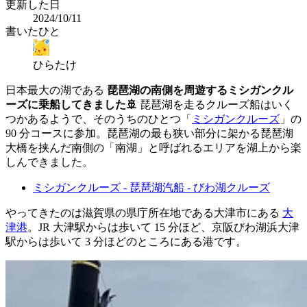
更新した日
2024/10/11
書いたひと
ひらたけ
日本最大の湖である
琵琶湖の南側を周遊するミシガンクル
ーズに乗船してきました🚢
琵琶湖を走るクルーズ船はいく
つかあるようで、そのうちのひとつ「
ミシガンクルーズ
」の
90 分コースに参加。琵琶湖の最も狭い部分に架かる琵琶湖
大橋を挟んだ南側の「南湖」と呼ばれるエリアを湖上から楽
しんできました。
ミシガンクルーズ - 琵琶湖汽船 - びわ湖クルーズ
やってきたのは滋賀県の県庁所在地である大津市にある
大
津港
。JR 大津駅からは歩いて 15 分ほど、京阪びわ湖浜大津
駅からは歩いて 3 分ほどのところにある港です。