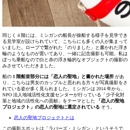
同じく 4 階には、ミシガンの船長が操船する様子を見学でき
る見学室が設けられていて、こちらにも多くの人が集まって
いました。ロープで繋がれた「のりました」と書かれた浮き
輪のようなものが置いてあり、一緒に記念撮影も可能。私は
ぼっち乗船なので白と赤の浮き輪的なオブジェクトの撮影の
みさせていただきました。
船の
1 階船首部分には「恋人の聖地」と書かれた場所
があ
り、こちらは男女のカップルと思われる方々が写真撮影をさ
れている姿が多く見られました。ミシガンは 2014 年から、
NPO 法人地域活性化支援センターが行っている「少子化対
策と地域の活性化への貢献」をテーマとした
「恋人の聖地
プロジェクト」の恋人の聖地に選定されている
そう。
恋人の聖地プロジェクトとは
この撮影スポットは「ラバーズ・ミシガン」というそうで、