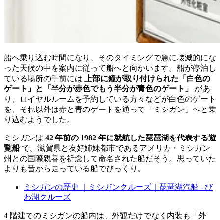
船へ乗り込む時間になり、そのタイミングで急に壊滅的にな
った天候の中を案内に従って船へと向かいます。船が停泊し
ている場所の手前には
上部に鐘が取り付けられた「白色の
ゲート」と「半分が赤色でもう半分が青色のゲート」
があ
り、ロイヤルルームを予約している方々などが白色のゲート
を、それ以外は赤と青のゲートを通って「ミシガン」へと乗
り込むようでした。
ミシガンは
42 年前の 1982 年に就航した琵琶湖を代表する遊
覧船
で、滋賀県と友好姉妹都市であるアメリカ・ミシガン
州との国際親善を祈念して命名された船だそう。思っていた
よりも昔から走っている船でびっくり。
ミシガンの歴史 ｜ミシガンクルーズ｜琵琶湖汽船 - び
わ湖クルーズ
4 階建てのミシガンの船内は、外観だけでなく内装も「外