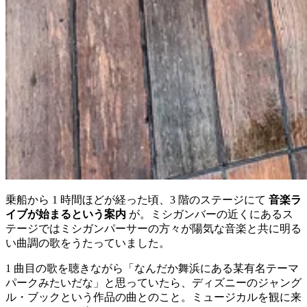
乗船から 1 時間ほどが経った頃、3 階のステージにて
音楽ラ
イブが始まるという案内
が。ミシガンバーの近くにあるス
テージではミシガンパーサーの方々が陽気な音楽と共に明る
い曲調の歌をうたっていました。
1 曲目の歌を聴きながら「なんだか舞浜にある某有名テーマ
パークみたいだな」と思っていたら、ディズニーのジャング
ル・ブックという作品の曲とのこと。ミュージカルを観に来