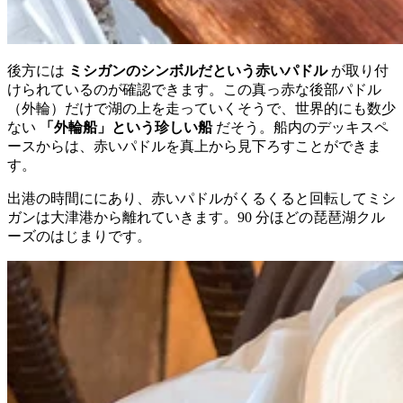
後方には
ミシガンのシンボルだという赤いパドル
が取り付
けられているのが確認できます。この真っ赤な後部パドル
（外輪）だけで湖の上を走っていくそうで、世界的にも数少
ない
「外輪船」という珍しい船
だそう。船内のデッキスペ
ースからは、赤いパドルを真上から見下ろすことができま
す。
出港の時間ににあり、赤いパドルがくるくると回転してミシ
ガンは大津港から離れていきます。90 分ほどの琵琶湖クル
ーズのはじまりです。