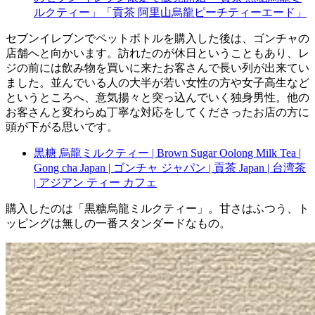
ルクティー」「貢茶 阿里山烏龍ピーチティーエード」
セブンイレブンでペットボトルを購入した後は、ゴンチャの
店舗へと向かいます。訪れたのが休日ということもあり、レ
ジの前には飲み物を買いに来たお客さんで長い列が出来てい
ました。並んでいる人の大半が若い女性の方や女子高生など
というところへ、意気揚々と突っ込んでいく独身男性。他の
お客さんと変わらぬ丁寧な対応をしてくださったお店の方に
頭が下がる思いです。
黒糖 烏龍ミルクティー | Brown Sugar Oolong Milk Tea |
Gong cha Japan | ゴンチャ ジャパン | 貢茶 Japan | 台湾茶
| アジアン ティー カフェ
購入したのは「黒糖烏龍ミルクティー」。甘さはふつう、ト
ッピングは無しの一番スタンダードなもの。