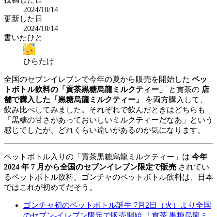
2024/10/14
更新した日
2024/10/14
書いたひと
ひらたけ
全国のセブンイレブンで今年の夏から販売を開始した
ペッ
トボトル飲料の「貢茶黒糖烏龍ミルクティー」
と貢茶の
店
舗で購入した「黒糖烏龍ミルクティー」
を両方購入して、
飲み比べしてみました。それぞれで飲んだときはどちらも
「黒糖の甘さがあっておいしいミルクティーだなあ」という
感じでしたが、どれくらい違いがあるのか気になります。
ペットボトル入りの「貢茶黒糖烏龍ミルクティー」は
今年
2024 年 7 月から全国のセブンイレブン限定で販売
されてい
るペットボトル飲料。ゴンチャのペットボトル飲料は、日本
ではこれが初めてだそう。
ゴンチャ初のペットボトル誕生 7月2日（火）より全国
のセブン-イレブン限定で販売開始 「貢茶 黒糖烏龍ミ