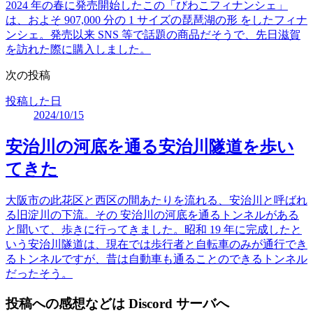
2024 年の春に発売開始したこの「びわこフィナンシェ」
は、およそ 907,000 分の 1 サイズの琵琶湖の形 をしたフィナ
ンシェ。発売以来 SNS 等で話題の商品だそうで、先日滋賀
を訪れた際に購入しました。
次の投稿
投稿した日
2024/10/15
安治川の河底を通る安治川隧道を歩い
てきた
大阪市の此花区と西区の間あたりを流れる、安治川と呼ばれ
る旧淀川の下流。その 安治川の河底を通るトンネルがある
と聞いて、歩きに行ってきました。昭和 19 年に完成したと
いう安治川隧道は、現在では歩行者と自転車のみが通行でき
るトンネルですが、昔は自動車も通ることのできるトンネル
だったそう。
投稿への感想などは Discord サーバへ