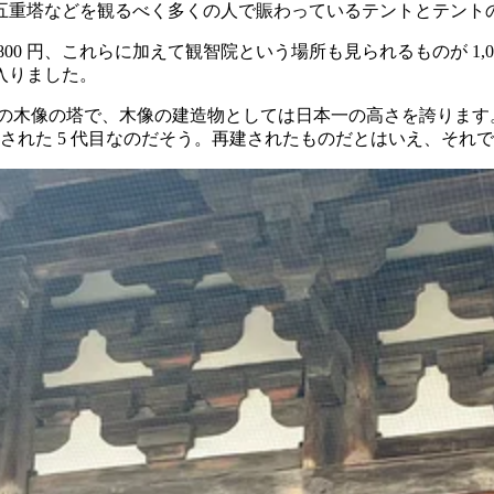
五重塔などを観るべく多くの人で賑わっているテントとテント
800 円、これらに加えて観智院という場所も見られるものが 1
入りました。
 の木像の塔で、木像の建造物としては日本一の高さを誇ります
再建された 5 代目なのだそう。再建されたものだとはいえ、それ