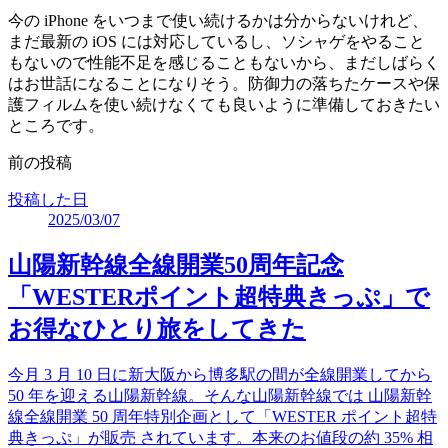
今の iPhone をいつまで使い続けるかは分からないけれど、
まだ最新の iOS には対応しているし、ソシャゲをやること
もないので性能不足を感じることもないから、まだしばらく
はお世話になることになりそう。防御力の落ちたケースや保
護フィルムを使い続けなくても良いように準備しておきたい
ところです。
前の投稿
投稿した日
2025/03/07
山陽新幹線全線開業50周年記念
「WESTERポイント超特典きっぷ」で
お得なひとり旅をしてきた
今月 3 月 10 日に新大阪から博多駅の間が全線開業してから
50 年を迎える山陽新幹線。そんな山陽新幹線では 山陽新幹
線全線開業 50 周年特別企画として「WESTER ポイント超特
典きっぷ」が販売 されています。本来のお値段の約 35% 相