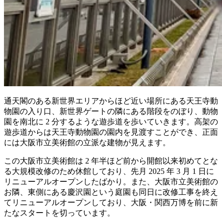
通天閣のある新世界エリアからほど近い場所にある天王寺動
物園の入り口、新世界ゲートの隣にある階段をのぼり、動物
園を南北に 2 分するような遊歩道を歩いていきます。高架の
遊歩道からは天王寺動物園の園内を見渡すことができ、正面
には大阪市立美術館の立派な建物が見えます。
この大阪市立美術館は 2 年半ほど前から開館以来初めてとな
る大規模改修のため休館しており、先月 2025 年 3 月 1 日に
リニューアルオープンしたばかり。また、大阪市立美術館の
お隣、東側にある慶沢園という庭園も同日に改修工事を終え
てリニューアルオープンしており、大阪・関西万博を前に新
たなスタートを切っています。