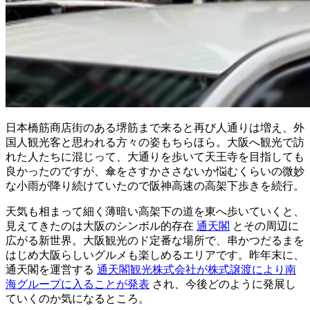
日本橋筋商店街のある堺筋まで来ると再び人通りは増え、外
国人観光客と思われる方々の姿もちらほら。大阪へ観光で訪
れた人たちに混じって、大通りを歩いて天王寺を目指しても
良かったのですが、傘をさすかささないか悩むくらいの微妙
な小雨が降り続けていたので阪神高速の高架下歩きを続行。
天気も相まって細く薄暗い高架下の道を東へ歩いていくと、
見えてきたのは大阪のシンボル的存在
通天閣
とその周辺に
広がる新世界。大阪観光のド定番な場所で、串かつだるまを
はじめ大阪らしいグルメも楽しめるエリアです。昨年末に、
通天閣を運営する
通天閣観光株式会社が株式譲渡により南
海グループに入ることが発表
され、今後どのように発展し
ていくのか気になるところ。