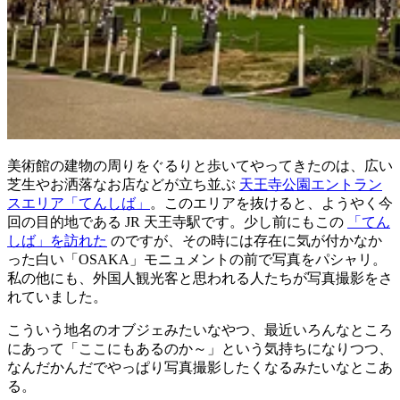
美術館の建物の周りをぐるりと歩いてやってきたのは、広い
芝生やお洒落なお店などが立ち並ぶ
天王寺公園エントラン
スエリア「てんしば」
。このエリアを抜けると、ようやく今
回の目的地である JR 天王寺駅です。少し前にもこの
「てん
しば」を訪れた
のですが、その時には存在に気が付かなか
った白い「OSAKA」モニュメントの前で写真をパシャリ。
私の他にも、外国人観光客と思われる人たちが写真撮影をさ
れていました。
こういう地名のオブジェみたいなやつ、最近いろんなところ
にあって「ここにもあるのか～」という気持ちになりつつ、
なんだかんだでやっぱり写真撮影したくなるみたいなとこあ
る。