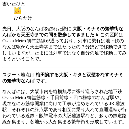
書いたひと
ひらたけ
先日、大阪のなんばを訪れた際に
大阪・ミナミの繁華街な
んばから天王寺までの間を散歩してきました🚶
この区間は
Osaka Metro 御堂筋線が通っており、列車に乗れば地下鉄の
なんば駅から天王寺駅まではたったの 7 分ほどで移動できて
しまいますが、たまには列車ではなく自分の足で移動してみ
ようということで。
スタート地点は
梅田擁する大阪・キタと双璧をなすミナミ
の繁華街なんば
です。
なんばには、大阪市内を縦横無尽に張り巡らされた地下鉄
Osaka Metro 御堂筋線・千日前線・四つ橋線のなんば駅や、
現在なにわ筋線開業に向けて工事が進められている JR 難波
駅、それぞれの終点駅であり相互に乗り入れて直通運転が行
われている近鉄・阪神電車の大阪難波駅など、多くの鉄道路
線が集まり、各地から人が集まる繁華街を形成しています。