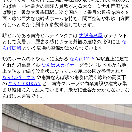
んば駅。同社最大の乗降人員数がある大ターミナル南海なん
ば駅は、阪急大阪梅田駅に次ぐ国内で 2 番目の規模を誇る 9
面 8 線の巨大な頭端式ホームを持ち、関西空港や和歌山方面
などへと向かう列車が多数発着しています。
駅ビルである南海ビルディングには
大阪高島屋
がテナント
として入居し、歴史を感じさせる外観の建物の北側には
な
んば広場
という広場の整備が進められています。
駅のホームの下や地下に広がる
なんばCITY
や駅直上に建て
られた超高層ビル
なんばスカイオ
、グランドレベルから地
上 9 階まで続く段丘状になっている屋上公園が整備された
なんばパークス
や南海なんば駅の南側に続く線路の高架下
の
なんばEKIKAN
と、南海グループの商業施設や建物が集
まり複雑に入り組んでいます。未だに全容が分からない。な
んばは大迷宮です。