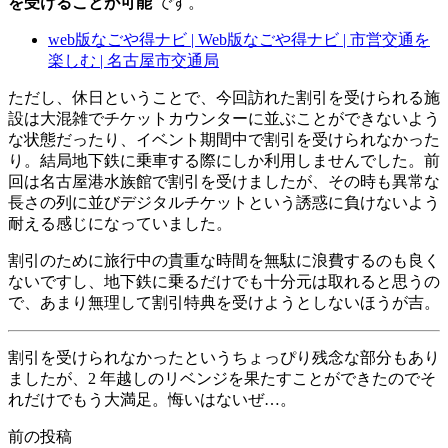
を受けることが可能
です。
web版なごや得ナビ | Web版なごや得ナビ | 市営交通を
楽しむ | 名古屋市交通局
ただし、休日ということで、今回訪れた割引を受けられる施
設は大混雑でチケットカウンターに並ぶことができないよう
な状態だったり、イベント期間中で割引を受けられなかった
り。結局地下鉄に乗車する際にしか利用しませんでした。前
回は名古屋港水族館で割引を受けましたが、その時も異常な
長さの列に並びデジタルチケットという誘惑に負けないよう
耐える感じになっていました。
割引のために旅行中の貴重な時間を無駄に浪費するのも良く
ないですし、地下鉄に乗るだけでも十分元は取れると思うの
で、あまり無理して割引特典を受けようとしないほうが吉。
割引を受けられなかったというちょっぴり残念な部分もあり
ましたが、2 年越しのリベンジを果たすことができたのでそ
れだけでもう大満足。悔いはないぜ…。
前の投稿