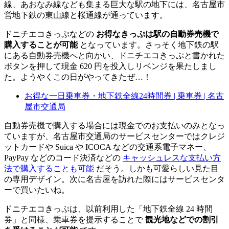
線、あおなみ線なども集まる巨大な駅の地下には、名古屋市
営地下鉄の東山線と桜通線が通っています。
ドニチエコきっぷなどの
お得なきっぷは駅の自動券売機で
購入することが可能
となっています。さっそく地下鉄の駅
にある自動券売機へと向かい、ドニチエコきっぷと書かれた
ボタンを押して現金 620 円を投入しリベンジを果たしまし
た。ようやくこの日がやってきたぜ…！
お得な一日乗車券・地下鉄全線24時間券 | 乗車券 | 名古
屋市交通局
自動券売機で購入する場合には現金でのお支払いのみとなっ
ていますが、名古屋市交通局のサービスセンターではクレジ
ットカードや Suica や ICOCA などの交通系電子マネー、
PayPay などのコード決済などの
キャッシュレスな支払い方
法で購入することも可能
だそう。しかも可愛らしい見た目
の専用デザイン。次に名古屋を訪れた際にはサービスセンタ
ーで買いたいね。
ドニチエコきっぷは、以前利用した「地下鉄全線 24 時間
券」と同様、乗車券を提示することで
観光地などでの割引