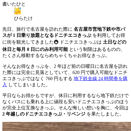
書いたひと
ひらたけ
先日、旅行で名古屋を訪れた際に
名古屋市営地下鉄や市バ
スが 1 日乗り放題となるドニチエコきっぷ
を利用してお得
に街を観光してきました🚇️ ドニチエコきっぷは
土日などの
休日と毎月 8 日にのみ利用可能
という制限はあるものの、
たくさん移動するならめちゃくちゃお得なきっぷ。
そんなお得なきっぷを、2 年ほど前の日曜日に名古屋を訪れ
た際には完全に見落としていて、620 円で購入可能なドニチ
エコきっぷではなく 760 円もする
地下鉄全線 24 時間券を購
入
してしまいました。
平日ならお得かもですが、休日に利用するなら地下鉄だけで
なくバスにも乗れる上に値段も安いドニチエコきっぷのほう
が完全上位互換なきっぷ。そんな悔しい想いを胸に、今回は
2 年越しのドニチエコきっぷ・リベンジ
を果たしました。