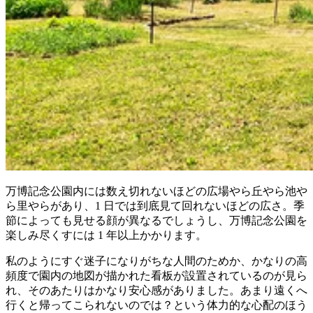
万博記念公園内には数え切れないほどの広場やら丘やら池や
ら里やらがあり、1 日では到底見て回れないほどの広さ。季
節によっても見せる顔が異なるでしょうし、万博記念公園を
楽しみ尽くすには 1 年以上かかります。
私のようにすぐ迷子になりがちな人間のためか、かなりの高
頻度で園内の地図が描かれた看板が設置されているのが見ら
れ、そのあたりはかなり安心感がありました。あまり遠くへ
行くと帰ってこられないのでは？という体力的な心配のほう