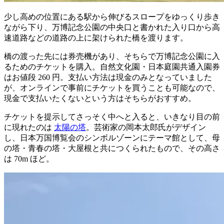
少し高めの位置にある駅から伸びるスロープをゆっくり歩き
ながら下り、万博記念公園の中央口と書かれた入り口から高
速道路などの道路の上に架けられた橋を渡ります。
橋の渡った先には券売機があり、そちらで万博記念公園に入
るためのチケットを購入。自然文化園・日本庭園共通入園券
はお値段 260 円。支払い方法は現金のみとなっていました
が、オンラインで事前にチケットを買うことも可能なので、
現金で支払いたくないという方はそちらがおすすめ。
チケットを提示してさっそく中へと入ると、いきなり目の前
に現れたのは
太陽の塔
。芸術家の岡本太郎氏がデザイン
し、日本万国博覧会のシンボルゾーンにテーマ館として、母
の塔・青春の塔・大屋根と共につくられたもので、その高さ
は 70m ほど。