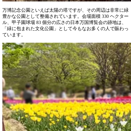
万博記念公園といえば太陽の塔ですが、その周辺は非常に緑
豊かな公園として整備されています。会場面積 330 ヘクター
ル、甲子園球場 83 個分の広さの日本万国博覧会の跡地は、
「緑に包まれた文化公園」として今もなお多くの人で賑わっ
ています。