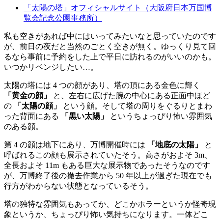
「太陽の塔」オフィシャルサイト（大阪府日本万国博
覧会記念公園事務所）
私も空きがあれば中にはいってみたいなと思っていたのです
が、前日の夜だと当然のごとく空きが無く。ゆっくり見て回
るなら事前に予約をした上で平日に訪れるのがいいのかも。
いつかリベンジしたい…。
太陽の塔には 4 つの顔があり、塔の頂にある金色に輝く
「黄金の顔」
と、左右に広げた腕の中心にある正面中ほど
の
「太陽の顔」
という顔。そして塔の周りをぐるりとまわ
った背面にある
「黒い太陽」
というちょっぴり怖い雰囲気
のある顔。
第 4 の顔は地下にあり、万博開催時には
「地底の太陽」
と
呼ばれるこの顔も展示されていたそう。高さがおよそ 3m、
全長およそ 11m もある巨大な展示物であったそうなのです
が、万博終了後の撤去作業から 50 年以上が過ぎた現在でも
行方がわからない状態となっているそう。
塔の独特な雰囲気もあってか、どこかホラーというか怪奇現
象というか、ちょっぴり怖い気持ちになります。一体どこ