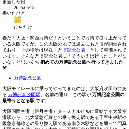
更新した日
2025/05/18
書いたひと
ひらたけ
春だ！大阪・関西万博だ！ということで万博で盛り上がって
いる大阪ですが、この大阪の地では過去にも万博が開催され
ており、その場所は現在「
万博記念公園
」として整備されて
います。そんな万博記念公園に「そういえば行ったことがな
いな」と思い立ち
初めての万博記念公園へ行ってきました
🌸
万博記念公園
大阪モノレールに乗ってやってきたのは、大阪府吹田市にあ
る
万博記念公園駅
。名前の通り、この駅が
万博記念公園の
最寄りとなる駅
です。
大阪国際空港（伊丹空港）ターミナルビルに直結する大阪空
港駅から、北大阪急行線との乗り換え駅である千里中央駅や
阪急京都線との乗り換え駅である南茨木駅などを通って門真