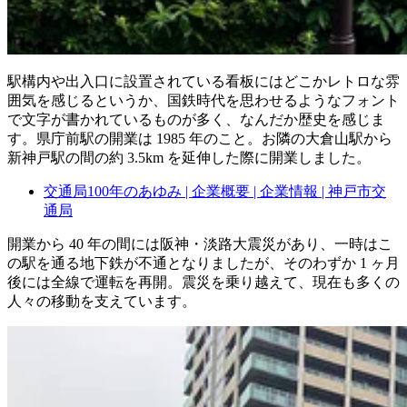
駅構内や出入口に設置されている看板にはどこかレトロな雰
囲気を感じるというか、国鉄時代を思わせるようなフォント
で文字が書かれているものが多く、なんだか歴史を感じま
す。県庁前駅の開業は 1985 年のこと。お隣の大倉山駅から
新神戸駅の間の約 3.5km を延伸した際に開業しました。
交通局100年のあゆみ | 企業概要 | 企業情報 | 神戸市交
通局
開業から 40 年の間には阪神・淡路大震災があり、一時はこ
の駅を通る地下鉄が不通となりましたが、そのわずか 1 ヶ月
後には全線で運転を再開。震災を乗り越えて、現在も多くの
人々の移動を支えています。