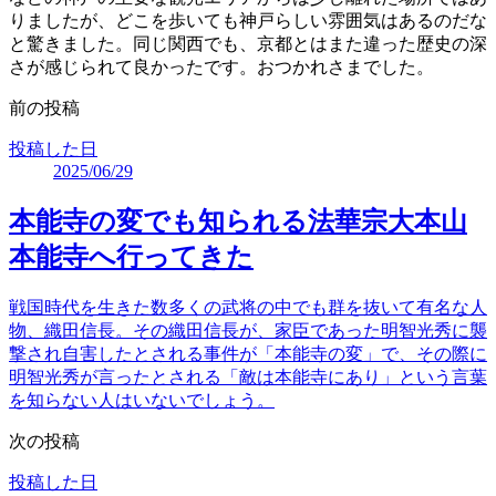
りましたが、どこを歩いても神戸らしい雰囲気はあるのだな
と驚きました。同じ関西でも、京都とはまた違った歴史の深
さが感じられて良かったです。おつかれさまでした。
前の投稿
投稿した日
2025/06/29
本能寺の変でも知られる法華宗大本山
本能寺へ行ってきた
戦国時代を生きた数多くの武将の中でも群を抜いて有名な人
物、織田信長。その織田信長が、家臣であった明智光秀に襲
撃され自害したとされる事件が「本能寺の変」で、その際に
明智光秀が言ったとされる「敵は本能寺にあり」という言葉
を知らない人はいないでしょう。
次の投稿
投稿した日