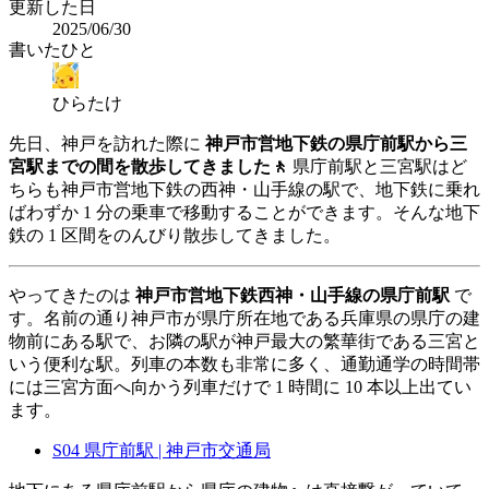
更新した日
2025/06/30
書いたひと
ひらたけ
先日、神戸を訪れた際に
神戸市営地下鉄の県庁前駅から三
宮駅までの間を散歩してきました🚶
県庁前駅と三宮駅はど
ちらも神戸市営地下鉄の西神・山手線の駅で、地下鉄に乗れ
ばわずか 1 分の乗車で移動することができます。そんな地下
鉄の 1 区間をのんびり散歩してきました。
やってきたのは
神戸市営地下鉄西神・山手線の県庁前駅
で
す。名前の通り神戸市が県庁所在地である兵庫県の県庁の建
物前にある駅で、お隣の駅が神戸最大の繁華街である三宮と
いう便利な駅。列車の本数も非常に多く、通勤通学の時間帯
には三宮方面へ向かう列車だけで 1 時間に 10 本以上出てい
ます。
S04 県庁前駅 | 神戸市交通局