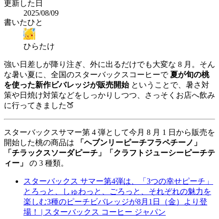
更新した日
2025/08/09
書いたひと
ひらたけ
強い日差しが降り注ぎ、外に出るだけでも大変な 8 月。そん
な暑い夏に、全国のスターバックスコーヒーで
夏が旬の桃
を使った新作ビバレッジが販売開始
ということで、暑さ対
策や日焼け対策などをしっかりしつつ、さっそくお店へ飲み
に行ってきました🍑
スターバックスサマー第 4 弾として今月 8 月 1 日から販売を
開始した桃の商品は
「ヘブンリーピーチフラペチーノ」
「チラックスソーダピーチ」「クラフトジューシーピーチテ
ィー」
の 3 種類。
スターバックス サマー第4弾は、「3つの幸せピーチ」
とろっと、しゅわっと、ごろっと、それぞれの魅力を
楽しむ3種のピーチビバレッジが8月1日（金）より登
場！ | スターバックス コーヒー ジャパン