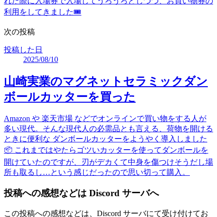
れた際に入場券で入場してうろうろとしつつ、お買い物券の
利用をしてきました🎟️
次の投稿
投稿した日
2025/08/10
山崎実業のマグネットセラミックダン
ボールカッターを買った
Amazon や 楽天市場 などでオンラインで買い物をする人が
多い現代。そんな現代人の必需品とも言える、荷物を開ける
ときに便利な ダンボールカッターをようやく導入しました
📦️ これまではやたらゴツいカッターを使ってダンボールを
開けていたのですが、刃がデカくて中身を傷つけそうだし場
所も取るし…という感じだったので思い切って購入。
投稿への感想などは Discord サーバへ
この投稿への感想などは、Discord サーバにて受け付けてお