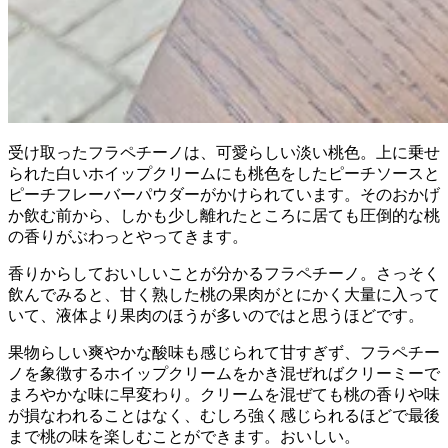
受け取ったフラペチーノは、可愛らしい淡い桃色。上に乗せ
られた白いホイップクリームにも桃色をしたピーチソースと
ピーチフレーバーパウダーがかけられています。そのおかげ
か飲む前から、しかも少し離れたところに居ても圧倒的な桃
の香りがぶわっとやってきます。
香りからしておいしいことが分かるフラペチーノ。さっそく
飲んでみると、甘く熟した桃の果肉がとにかく大量に入って
いて、液体より果肉のほうが多いのではと思うほどです。
果物らしい爽やかな酸味も感じられて甘すぎず、フラペチー
ノを象徴するホイップクリームをかき混ぜればクリーミーで
まろやかな味に早変わり。クリームを混ぜても桃の香りや味
が損なわれることはなく、むしろ強く感じられるほどで最後
まで桃の味を楽しむことができます。おいしい。