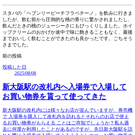
スタバの「ヘブンリーピーチフラペチーノ」を飲みに行きま
したが、飲む前から圧倒的な桃の香りに驚かされましたし、
飲んだときの桃のジューシーさにもびっくりしました。ホイ
ップクリームのおかげか途中で味に飽きることもなく、最後
までおいしく飲むことができたのも良かったです。ごちそう
さまでした。
前の投稿
投稿した日
2025/08/08
新大阪駅の改札内へ入場券で入場して
お買い物券を貰って使ってきた
新大阪駅の改札内には様々なお店が並んでいますが、券売機
で 入場券を購入して改札内を訪れるとそれらのお店で使え
るお買い物券がもらえる ことはご存知でしょうか？私も過
去に何度か利用したことがあるのですが、先日新大阪駅を訪