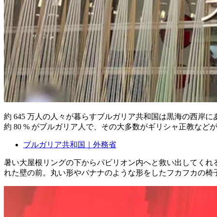
約 645 万人の人々が暮らすブルガリア共和国は黒海の西
約 80 % がブルガリア人で、その大多数がギリシャ正教な
ブルガリア共和国｜外務省
暑い大屋根リングの下からパビリオン内へと救い出してくれ
れた壁の前。丸い形やバナナのような形をしたフカフカの椅