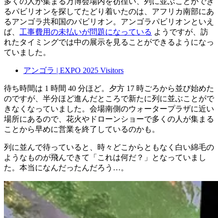
多くの人が集まる万博会場内を彷徨い、列に並ぶことができ
るパビリオンを探してたどり着いたのは、アフリカ南部にあ
るアンゴラ共和国のパビリオン。アンゴラパビリオンといえ
ば、
工事費用の未払いが問題になっている
ようですが、訪
れたタイミングでは中の展示を見ることができるようになっ
ていました。
アンゴラ | EXPO 2025 Visitors
待ち時間は 1 時間 40 分ほど。夕方 17 時ごろから並び始めた
のですが、半分ほど進んだところで新たに列に並ぶことがで
きなくなっていました。会場南側のウォータープラザに近い
場所にあるので、花火やドローンショーで多くの人が集まる
ことから早めに営業を終了しているのかも。
列に並んで待っていると、時々どこからともなく白い綿毛の
ようなものが飛んできて「これは何だ？」となっていまし
た。本当になんだったんだろう…。