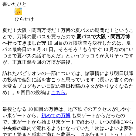
書いたひと
ひらたけ
夏だ！大阪・関西万博だ！万博の夏パスの期間だ！というこ
とで、万博の夏パスを買ったので
夏パスで大阪・関西万博
へ行ってきました🎌
10 回目の万博訪問を決行したのは、夏
パス最終日の 8 月 31 日。そろそろ「もうすぐ 10 月なのにい
つまで夏パスの話するんだ」というツッコミが入りそうです
が、正真正銘今回の万博が最後。
訪れたパビリオンの一部については、諸事情により明日以降
の投稿で個別に話を書こうと思っています（長いと書くのが
大変＆ブログもとい日記の毎日投稿のネタが足りなくなるた
め）。9 回目の投稿は
こちら
。
最後となる 10 回目の万博は、地下鉄でのアクセスがしやす
い東ゲートから。
初めての万博
も東ゲートからだったの
で、東ゲートから始まり東ゲートで終わり。いつの間にやら
中央線の車内で流れるようになっていた「次はいよいよ夢洲
です！驚きと感動に満ちた夢洲へ、さあ行きましょう！」と