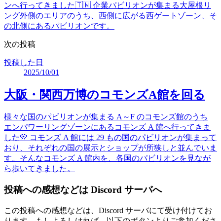
ンへ行ってきました🇹🇼 企業パビリオンが集まる大屋根リ
ング外側のエリアのうち、西側に広がる西ゲートゾーン、そ
の北側にあるパビリオンです。
次の投稿
投稿した日
2025/10/01
大阪・関西万博のコモンズA館を回る
様々な国のパビリオンが集まる A～F のコモンズ館のうち
エンパワーリングゾーンにあるコモンズ A 館へ行ってきま
した🎌 コモンズ A 館には 29 もの国のパビリオンが集まって
おり、それぞれの国の展示とショップが所狭しと並んでいま
す。そんなコモンズ A 館内を、各国のパビリオンを見なが
ら歩いてきました。
投稿への感想などは Discord サーバへ
この投稿への感想などは、Discord サーバにて受け付けてお
ります。もしよろしければ、以下のボタンよりご参加くださ