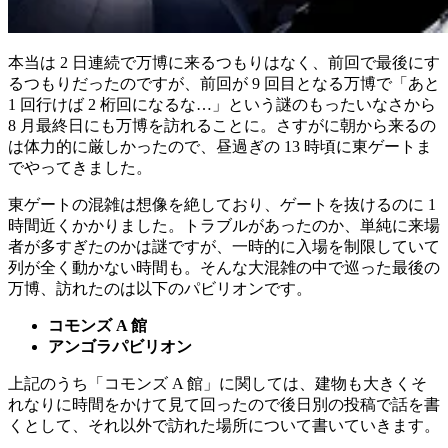
本当は 2 日連続で万博に来るつもりはなく、前回で最後にす
るつもりだったのですが、前回が 9 回目となる万博で「あと
1 回行けば 2 桁回になるな…」という謎のもったいなさから
8 月最終日にも万博を訪れることに。さすがに朝から来るの
は体力的に厳しかったので、昼過ぎの 13 時頃に東ゲートま
でやってきました。
東ゲートの混雑は想像を絶しており、ゲートを抜けるのに 1
時間近くかかりました。トラブルがあったのか、単純に来場
者が多すぎたのかは謎ですが、一時的に入場を制限していて
列が全く動かない時間も。そんな大混雑の中で巡った最後の
万博、訪れたのは以下のパビリオンです。
コモンズ A 館
アンゴラパビリオン
上記のうち「コモンズ A 館」に関しては、建物も大きくそ
れなりに時間をかけて見て回ったので後日別の投稿で話を書
くとして、それ以外で訪れた場所について書いていきます。