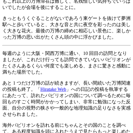
もこれ以上の万博滞在は難しく、名残惜しい気持ちでいっぱ
いでしたが会場を後にすることに。
きっともうくぐることがないであろう東ゲートを抜けて夢洲
駅へと歩いていると、大きな音と共に夜空を彩ったのは美し
く大きな花火。最後の万博の締めに相応しい景色に、楽しか
った万博の思い出がたくさん頭の中に浮かびました。
毎週のように大阪・関西万博に通い、10 回目の訪問となり
ましたが、これだけ行っても訪問できていないパビリオンが
たくさんあるくらい何度でも楽しめる、まさに驚きと感動に
満ちた場所でした。
あと 1 つだけ万博の話が続きますが、長い間続いた万博関連
の投稿も終了。「
Hiratake Web
」への日記の投稿を執筆する
にあたって、訪れたパビリオンの国について調べるために毎
回ものすごく時間がかかってしまい、非常に勉強になった反
面、自分の視野の狭さや一般的な地理知識の足りなさを実感
させられました。
海外パビリオンを訪れる前にちゃんとその国のことを調べ
て、ある程度知識を頭に入れたうえで見たらもっと楽しめた