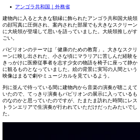
アンゴラ共和国｜外務省
建物内に入ると大きな額縁に飾られたアンゴラ共和国大統領
の顔写真に圧倒され、案内された部屋でも大きなスクリーン
に大統領が登場して思いを語っていました。大統領推しがす
ごい。
パビリオンのテーマは「健康のための教育」。大きなスクリ
ーンに映し出された、小さな頃にマラリアに苦しんだ経験を
きっかけに医療従事者を志す少女の物語を椅子に座って静か
に観るものとなっていました。絵の背景に実写の人間という
映像はまるで劇やミュージカルを見ているよう。
列に並んで待っている間に建物内から音楽の演奏が聴こえて
いたので、てっきり演奏もパビリオンの展示に入っているも
のなのかと思っていたのですが、たまたま訪れた時間にレス
トランエリアで生演奏が行われていただけだったみたいでし
た。