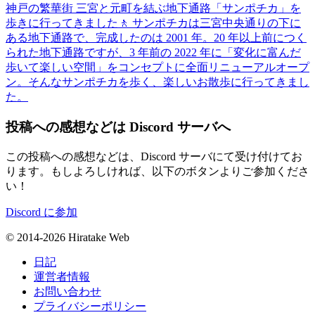
神戸の繁華街 三宮と元町を結ぶ地下通路「サンポチカ」を
歩きに行ってきました🚶 サンポチカは三宮中央通りの下に
ある地下通路で、完成したのは 2001 年。20 年以上前につく
られた地下通路ですが、3 年前の 2022 年に「変化に富んだ
歩いて楽しい空間」をコンセプトに全面リニューアルオープ
ン。そんなサンポチカを歩く、楽しいお散歩に行ってきまし
た。
投稿への感想などは Discord サーバへ
この投稿への感想などは、Discord サーバにて受け付けてお
ります。もしよろしければ、以下のボタンよりご参加くださ
い！
Discord に参加
© 2014-2026 Hiratake Web
日記
運営者情報
お問い合わせ
プライバシーポリシー