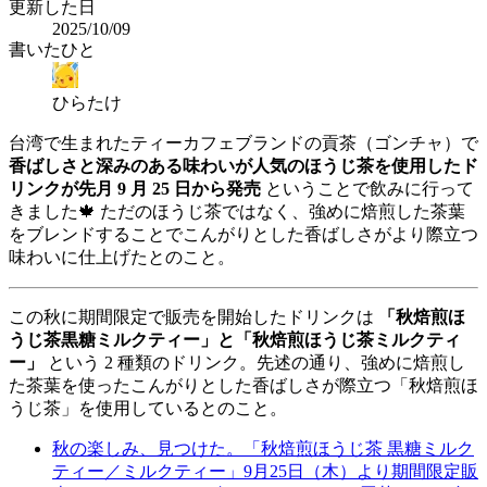
更新した日
2025/10/09
書いたひと
ひらたけ
台湾で生まれたティーカフェブランドの貢茶（ゴンチャ）で
香ばしさと深みのある味わいが人気のほうじ茶を使用したド
リンクが先月 9 月 25 日から発売
ということで飲みに行って
きました🍁 ただのほうじ茶ではなく、強めに焙煎した茶葉
をブレンドすることでこんがりとした香ばしさがより際立つ
味わいに仕上げたとのこと。
この秋に期間限定で販売を開始したドリンクは
「秋焙煎ほ
うじ茶黒糖ミルクティー」と「秋焙煎ほうじ茶ミルクティ
ー」
という 2 種類のドリンク。先述の通り、強めに焙煎し
た茶葉を使ったこんがりとした香ばしさが際立つ「秋焙煎ほ
うじ茶」を使用しているとのこと。
秋の楽しみ、見つけた。「秋焙煎ほうじ茶 黒糖ミルク
ティー／ミルクティー」9月25日（木）より期間限定販