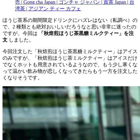
売 | Gong cha Japan | ゴンチャ ジャパン | 貢茶 Japan | 台
湾茶 | アジアン ティー カフェ
ほうじ茶系の期間限定ドリンクにハズレはない（私調べ）の
で、2 種類とも絶対おいしいだろうなと思い非常に迷ったの
ですが、今回は
「秋焙煎ほうじ茶黒糖ミルクティー」を注
文
しました。
今回注文した「秋焙煎ほうじ茶黒糖ミルクティー」はアイス
のみですが、「秋焙煎ほうじ茶ミルクティー」はアイスだけ
でなくホットも用意されているようなので、もう少し寒くな
って温かい飲み物が恋しくなってきたらもう一方を注文した
くなりそうです。