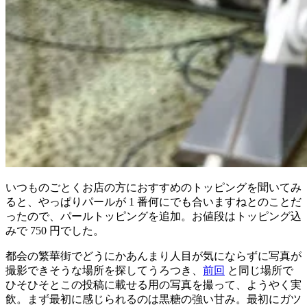
いつものごとくお店の方におすすめのトッピングを聞いてみ
ると、やっぱりパールが 1 番何にでも合いますねとのことだ
ったので、パールトッピングを追加。お値段はトッピング込
みで 750 円でした。
都会の繁華街でどうにかあんまり人目が気にならずに写真が
撮影できそうな場所を探してうろつき、
前回
と同じ場所で
ひそひそとこの投稿に載せる用の写真を撮って、ようやく実
飲。まず最初に感じられるのは黒糖の強い甘み。最初にガツ