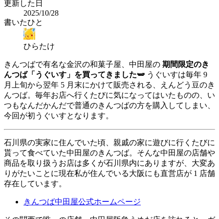
更新した日
2025/10/28
書いたひと
ひらたけ
きんつばで有名な金沢の和菓子屋、中田屋の
期間限定のき
んつば「うぐいす」を買ってきました🫛
うぐいすは毎年 9
月上旬から翌年 5 月末にかけて販売される、えんどう豆のき
んつば。毎年お店へ行くたびに気になってはいたものの、い
つもなんだかんだで普通のきんつばの方を購入してしまい、
今回が初うぐいすとなります。
石川県の実家に住んでいた頃、親戚の家に遊びに行くたびに
貰って食べていた中田屋のきんつば。そんな中田屋の店舗や
商品を取り扱うお店は多くが石川県内にありますが、大変あ
りがたいことに現在私が住んでいる大阪にも直営店が 1 店舗
存在しています。
きんつば中田屋公式ホームページ