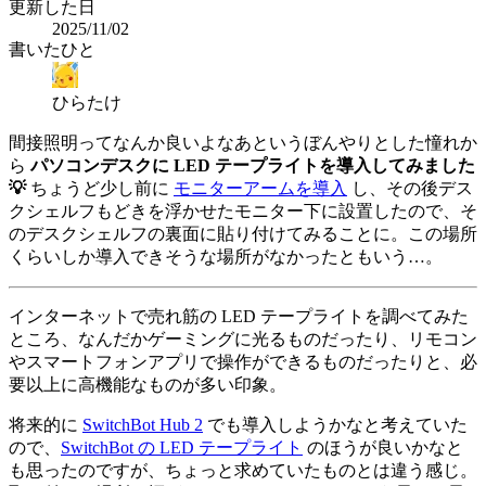
更新した日
2025/11/02
書いたひと
ひらたけ
間接照明ってなんか良いよなあというぼんやりとした憧れか
ら
パソコンデスクに LED テープライトを導入してみました
💡
ちょうど少し前に
モニターアームを導入
し、その後デス
クシェルフもどきを浮かせたモニター下に設置したので、そ
のデスクシェルフの裏面に貼り付けてみることに。この場所
くらいしか導入できそうな場所がなかったともいう…。
インターネットで売れ筋の LED テープライトを調べてみた
ところ、なんだかゲーミングに光るものだったり、リモコン
やスマートフォンアプリで操作ができるものだったりと、必
要以上に高機能なものが多い印象。
将来的に
SwitchBot Hub 2
でも導入しようかなと考えていた
ので、
SwitchBot の LED テープライト
のほうが良いかなと
も思ったのですが、ちょっと求めていたものとは違う感じ。