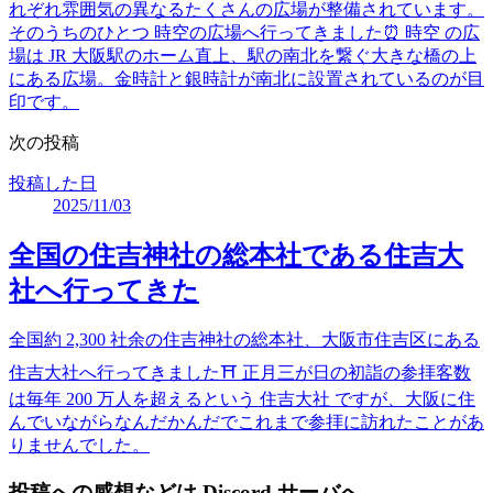
れぞれ雰囲気の異なるたくさんの広場が整備されています。
そのうちのひとつ 時空の広場へ行ってきました⏰ 時空 の広
場は JR 大阪駅のホーム直上、駅の南北を繋ぐ大きな橋の上
にある広場。金時計と銀時計が南北に設置されているのが目
印です。
次の投稿
投稿した日
2025/11/03
全国の住吉神社の総本社である住吉大
社へ行ってきた
全国約 2,300 社余の住吉神社の総本社、大阪市住吉区にある
住吉大社へ行ってきました⛩️ 正月三が日の初詣の参拝客数
は毎年 200 万人を超えるという 住吉大社 ですが、大阪に住
んでいながらなんだかんだでこれまで参拝に訪れたことがあ
りませんでした。
投稿への感想などは Discord サーバへ