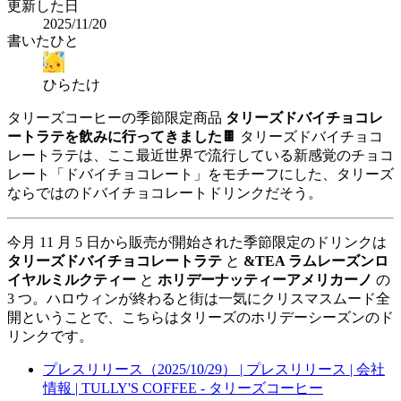
更新した日
2025/11/20
書いたひと
ひらたけ
タリーズコーヒーの季節限定商品
タリーズドバイチョコレ
ートラテを飲みに行ってきました🍫
タリーズドバイチョコ
レートラテは、ここ最近世界で流行している新感覚のチョコ
レート「ドバイチョコレート」をモチーフにした、タリーズ
ならではのドバイチョコレートドリンクだそう。
今月 11 月 5 日から販売が開始された季節限定のドリンクは
タリーズドバイチョコレートラテ
と
&TEA ラムレーズンロ
イヤルミルクティー
と
ホリデーナッティーアメリカーノ
の
3 つ。ハロウィンが終わると街は一気にクリスマスムード全
開ということで、こちらはタリーズのホリデーシーズンのド
リンクです。
プレスリリース（2025/10/29） | プレスリリース | 会社
情報 | TULLY'S COFFEE - タリーズコーヒー