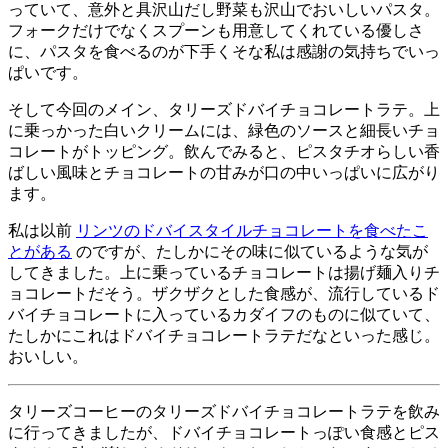
っていて、意外と具沢山だし野菜も沢山でおいしいパスタ。
フォークだけでなくスプーンも用意してくれている優しさ
に、パスタを食べるのが下手くそな私は感謝の気持ちでいっ
ぱいです。
そして今回のメイン、タリーズドバイチョコレートラテ。上
に乗っかった白いクリームには、緑色のソースと細長いチョ
コレートがトッピング。飲んでみると、ピスタチオらしい香
ばしい風味とチョコレートの甘みが口の中いっぱいに広がり
ます。
私は以前
リンツのドバイスタイルチョコレートを食べたこ
とがある
のですが、たしかにその味に似ているような気が
してきました。上に乗っているチョコレートは揚げ麺入りチ
ョコレートだそう。ザクザクとした食感が、流行しているド
バイチョコレートに入っているカダイフのものに似ていて、
たしかにこれはドバイチョコレートラテだなといった感じ。
おいしい。
タリーズコーヒーのタリーズドバイチョコレートラテを飲み
に行ってきましたが、ドバイチョコレートっぽい食感とピス