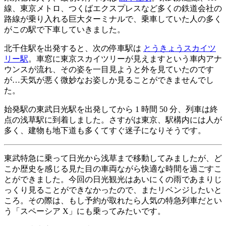
線、東京メトロ、つくばエクスプレスなど多くの鉄道会社の
路線が乗り入れる巨大ターミナルで、乗車していた人の多く
がこの駅で下車していきました。
北千住駅を出発すると、次の停車駅は
とうきょうスカイツ
リー駅
。車窓に東京スカイツリーが見えますという車内アナ
ウンスが流れ、その姿を一目見ようと外を見ていたのです
が…天気が悪く微妙なお姿しか見ることができませんでし
た。
始発駅の東武日光駅を出発してから 1 時間 50 分、列車は終
点の浅草駅に到着しました。さすがは東京、駅構内には人が
多く、建物も地下道も多くてすぐ迷子になりそうです。
東武特急に乗って日光から浅草まで移動してみましたが、ど
こか歴史を感じる見た目の車両ながら快適な時間を過ごすこ
とができました。今回の日光観光はあいにくの雨であまりじ
っくり見ることができなかったので、またリベンジしたいと
ころ。その際は、もし予約が取れたら人気の特急列車だとい
う「スペーシア X」にも乗ってみたいです。