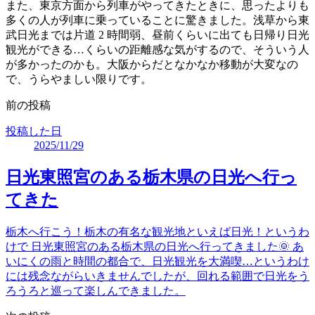
また、東京方面から列車がやってきたときに、思ったよりも
多くの人が列車に乗っていることに驚きました。浅草から東
武日光までは片道 2 時間弱、昼前くらいに出ても日帰り日光
観光ができる…くらいの距離感な気がするので、そういう人
が多かったのかも。大阪からだとなかなか移動が大変なの
で、うらやましい限りです。
前の投稿
投稿した日
2025/11/29
日光東照宮のある栃木県の日光へ行っ
てきた
栃木へ行こう！栃木の有名な観光地といえば日光！というわ
けで 日光東照宮のある栃木県の日光へ行ってきました🌞 あ
いにくの雨と時間の都合で、日光観光を大満喫…というわけ
には残念ながらいきませんでしたが、回れる範囲で日光をう
ろうろと巡って楽しんできました。