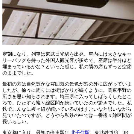
定刻になり、列車は東武日光駅を出発。車内には大きなキャ
リーバッグを持った外国人観光客が多めで、座席は半分ほど
埋まっているかな？といった感じ。私の隣の席もずっと空席
のままでした。
最初の方は自然豊かな雰囲気の景色が窓の外に広がっていま
したが、徐々に周りには街ばかりが続くように。関東平野の
広さを思い知らされます。埼玉県に入ってしばらくしたとこ
ろで、ひたすら複々線区間が続いていたのが驚きでした。私
鉄でこんなに複々線が続いているのはすごいなと思いながら
見ていたのですが、どうやら私鉄の中では一番複々線区間が
長いらしい。
東京都に入り、最初の停車駅は
北千住駅
。東武鉄道線、JR