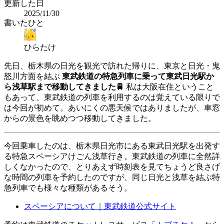
更新した日
2025/11/30
書いたひと
ひらたけ
先日、栃木県の日光を観光で訪れた帰りに、東京と日光・鬼
怒川方面を結ぶ
東武鉄道の特急列車に乗って東武日光駅か
ら浅草駅まで移動してきました🚆
私は大阪在住ということ
もあって、東武鉄道の列車を利用するのは覚えている限りで
は今回が初めて。あいにくの悪天候ではありましたが、車窓
からの景色を眺めつつ移動してきました。
今回乗車したのは、栃木県日光市にある東武日光駅を出発す
る特急スペーシアけごん浅草行き。東武鉄道の列車に全然詳
しくなかったので、とりあえず時刻表を見てちょうど良さげ
な時間の列車を予約したのですが、同じ日光と浅草を結ぶ特
急列車でも様々な種類があるそう。
スペーシアについて｜東武鉄道公式サイト