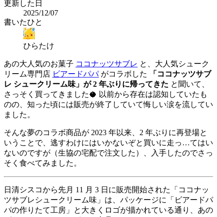
更新した日
2025/12/07
書いたひと
ひらたけ
あの大人気のお菓子
ココナッツサブレ
と、大人気シューク
リーム専門店
ビアードパパ
がコラボした
「ココナッツサブ
レ シュークリーム味」が 2 年ぶりに帰ってきた
と聞いて、
さっそく買ってきました🥥 以前から存在は認知していたも
のの、知った頃には販売が終了していて悔しい涙を流してい
ました。
そんな夢のコラボ商品が 2023 年以来、2 年ぶりに再登場と
いうことで、逃すわけにはいかないぞと買いに走っ…てはい
ないのですが（生協の宅配で注文した）、入手したのでさっ
そく食べてみました。
日清シスコから先月 11 月 3 日に販売開始された「ココナッ
ツサブレシュークリーム味」は、パッケージに「ビアードパ
パの作りたて工房」と大きくロゴが描かれている通り、あの