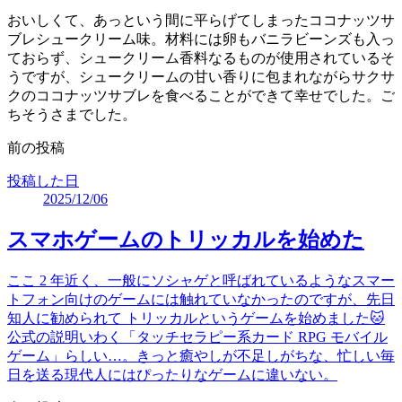
おいしくて、あっという間に平らげてしまったココナッツサ
ブレシュークリーム味。材料には卵もバニラビーンズも入っ
ておらず、シュークリーム香料なるものが使用されているそ
うですが、シュークリームの甘い香りに包まれながらサクサ
クのココナッツサブレを食べることができて幸せでした。ご
ちそうさまでした。
前の投稿
投稿した日
2025/12/06
スマホゲームのトリッカルを始めた
ここ 2 年近く、一般にソシャゲと呼ばれているようなスマー
トフォン向けのゲームには触れていなかったのですが、先日
知人に勧められて トリッカルというゲームを始めました🐱
公式の説明いわく「タッチセラピー系カード RPG モバイル
ゲーム」らしい…。きっと癒やしが不足しがちな、忙しい毎
日を送る現代人にはぴったりなゲームに違いない。