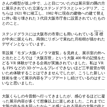
さんの模型が並ぶ中で、ふと目についたのは展示室の隅の方
に展示されていた立派なステンドグラスとシャンデリア。こ
ちらは 1921 年に竣工し、1982 年に現在の建物への建て替え
に伴い取り壊された 3 代目大阪市庁舎に設置されていたもの
とのこと。
みおつくし
ステンドグラスには大阪市の市章にも用いられている
澪標
が中央に据えられ、両側にリボンで束ねた月桂樹が描かれた
デザインとなっています。
常設展「モダン大阪パノラマ遊覧」を見終え、展示室の外へ
と出たところでは「大阪百世」という大阪 400 年の記憶をた
どる VR 体験ができる企画が実施されていました。私は VR
も FPS などの 3D ゲームもプレイできないほど三半規管が弱
いため体験することはできませんでしたが、こうした新しい
技術を使って展示内容をアップデートし続けているのはすご
いなと思いました。
大阪くらしの今昔館へ行ってきましたが、感心するほどに凝
った展示内容が多くて想像以上に楽しめました。これまでに
大阪の街を歩き回ったからこそ感じられる現在の大阪の街と