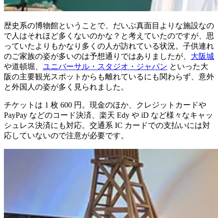
歴史系の博物館ということで、だいぶ真面目よりな施設なの
で人はそれほど多くないのかな？と考えていたのですが、思
っていたよりもかなり多くの人が訪れている状況。子供連れ
のご家族の姿が多いのは予想通りではありましたが、
大阪城
や道頓堀、
ユニバーサル・スタジオ・ジャパン
といった大
阪の主要観光スポットからも離れているにも関わらず、意外
と外国人の姿が多く見られました。
チケットは 1 枚 600 円。現金のほか、クレジットカードや
PayPay などのコード決済、楽天 Edy や iD など様々なキャッ
シュレス決済にも対応。交通系 IC カードでの支払いには対
応していないので注意が必要です。