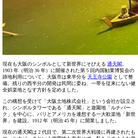
現在も大阪のシンボルとして新世界にそびえる
通天閣
。
1903 年（明治 36 年）に開催された第 5 回内国勧業博覧会の
跡地利用について、大阪市は東半分を
天王寺公園
として整
備。残りの西半分の開発は民間に委ね、一帯を従来にない健
全娯楽地となす方針を定めました。
この構想を受けて「大阪土地株式会社」という会社が設立さ
れ、シンボルタワーである「通天閣」と遊園地「ルナパー
ク」を中心に、パリとアメリカを連想する一大歓楽地「新世
界」を建設。1912 年（明治 45 年）に開業しました。
現在の通天閣は 2 代目で、第二次世界大戦後に再建されたも