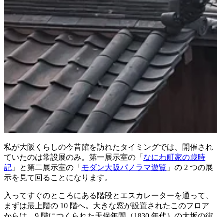
私が大阪くらしの今昔館を訪れたタイミングでは、開催され
ていたのは常設展のみ。第一展示室の「
なにわ町家の歳時
記
」と第二展示室の「
モダン大阪パノラマ遊覧
」の 2 つの展
示を見て回ることになります。
入ってすぐのところにある階段とエスカレーターを通って、
まずは最上階の 10 階へ。大きな窓が設置されたこのフロア
からは、9 階につくられた天保年間（1830 年代）の大坂の街