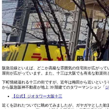
阪急沿線といえば、どこか高級な雰囲気の住宅街が広がって
屋街が広がっています。また、十三は大阪でも有名な歓楽街
下町情緒溢れる十三の街ですが、近年は梅田から近いという
から阪急阪神不動産が地上 39 階建てのタワーマンション「
ジ
【公式】ジオタワー大阪十三
近くを訪れたついでに眺めてみましたが、ガヤガヤとした歓