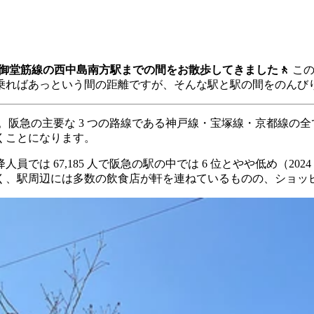
tro 御堂筋線の西中島南方駅までの間をお散歩してきました🚶
この
に乗ればあっという間の距離ですが、そんな駅と駅の間をのんび
。阪急の主要な 3 つの路線である神戸線・宝塚線・京都線の
くことになります。
では 67,185 人で阪急の駅の中では 6 位とやや低め（2
く、駅周辺には多数の飲食店が軒を連ねているものの、ショッ