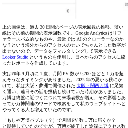
上の画像は、過去 30 日間のページの表示回数の推移。薄い
線はその前の期間の表示回数です。Google Analytics はリフ
ァラースパム的なものや、最近では AI のクローラーなのか
な？という海外からのアクセスのせいでちゃんとした数字が
出せないので、データをフィルタリングして表示できる
Looker Studio
というものを使用し、日本からのアクセスに絞
ったレポートを作成しています。
実は昨年 9 月頃に 1 度、月間 PV 数が 9,700 ほどと 1 万を超
えそうなタイミングがありました。2025 年の夏から秋にか
けて、私は大阪・夢洲で開催された
大阪・関西万博
に足繁
く通い、連日その話を投稿し続けていた時期がありました。
万博は終盤に近づくにつれて来場者数が増え、その影響もあ
ってか万博関連のワードで検索をして私のウェブサイトへと
やってくる人も増えていたのです。
「もしや万博バブル（？）で月間 PV 数 1 万に届くか？！」
と期待していたのですが、万博が終了した途端にアクセス数