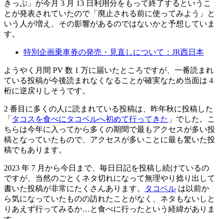
きっぷ」が今月 3 月 13 日利用分をもって終了するというこ
とが発表されていたので「廃止される前に使ってみよう」と
いう人が増え、その影響があるのではないかと予想していま
す。
特別企画乗車券の発売・見直しについて：JR西日本
ようやく月間 PV 数 1 万に届いたところですが、一番読まれ
ている投稿が今後読まれなくなることが確実なため当面は 4
桁に逆戻りしそうです。
2 番目に多くの人に読まれている投稿は、昨年秋に投稿した
「
タコスを食べにタコベルへ初めて行ってきた
」でした。こ
ちらは今年に入ってから多くの期間で最もアクセスが多い投
稿となっていたもので、アクセスが多いことに最も驚いた投
稿でもあります。
2023 年 7 月から今日まで、毎日日記を投稿し続けているの
ですが、当然のごとくネタ切れになって無理やり捻り出して
書いた投稿が非常にたくさんあります。
タコベル
は以前か
ら気になっていたものの訪れたことがなく、ネタもないしと
りあえず行ってみるか…と食べに行ったという経緯がありま