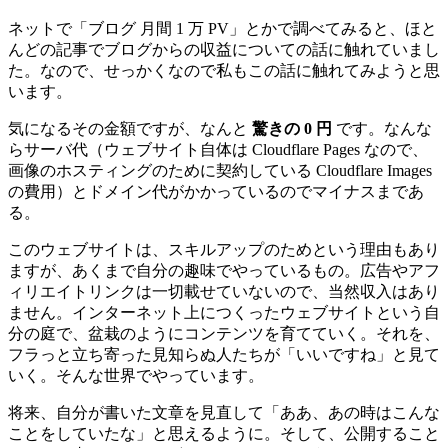
ネットで「ブログ 月間 1 万 PV」とかで調べてみると、ほと
んどの記事でブログからの収益についての話に触れていまし
た。なので、せっかくなので私もこの話に触れてみようと思
います。
気になるその金額ですが、なんと
驚きの 0 円
です。なんな
らサーバ代（ウェブサイト自体は Cloudflare Pages なので、
画像のホスティングのために契約している Cloudflare Images
の費用）とドメイン代がかかっているのでマイナスまであ
る。
このウェブサイトは、スキルアップのためという理由もあり
ますが、あくまで自分の趣味でやっているもの。広告やアフ
ィリエイトリンクは一切載せていないので、当然収入はあり
ません。インターネット上につくったウェブサイトという自
分の庭で、盆栽のようにコンテンツを育てていく。それを、
フラっと立ち寄った見知らぬ人たちが「いいですね」と見て
いく。そんな世界でやっています。
将来、自分が書いた文章を見直して「ああ、あの時はこんな
ことをしていたな」と思えるように。そして、公開すること