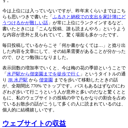
す。
今は上位には入っていないですが、昨年末くらいまではこち
らも思いつきで書いた「
ふるさと納税での支出を家計簿にど
うつけるかが難しい話
」が常に上位にランクインするなど、
書いたときには「こんな投稿、誰も読まんやろ」というよう
な内容が意外と見られていて、驚く場面も多かったです。
毎日投稿しているからこそ「何か書かなくては…」と捻り出
した内容を文章にして、その結果需要があることが分かった
ので、ひとつ勉強になりました。
表示回数の増加率でいくと、今は梅の花の季節ということで
「
水戸駅から偕楽園までを徒歩で行く
」というタイトルの通
り
JR 水戸駅
から
偕楽園
までを歩いて移動したときの話
が、全期間比 770% でトップです。バスもあるはずなのにわ
ざわざ歩いて行こうという人が意外と多いのだなと驚くとと
もに、私のウェブサイトの投稿の中でもかなりの割合を占め
ているお散歩の話がこうして多くの人に読まれているのは、
個人的に結構嬉しいです。
ウェブサイトの収益