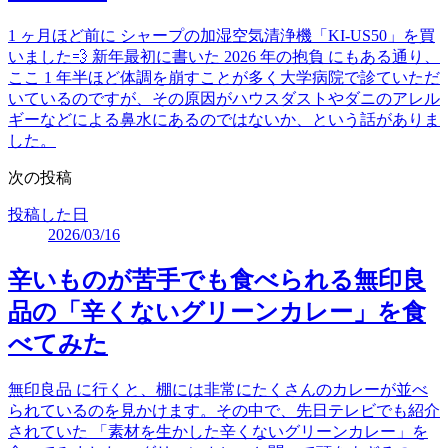
1 ヶ月ほど前に シャープの加湿空気清浄機「KI-US50」を買
いました💨 新年最初に書いた 2026 年の抱負 にもある通り、
ここ 1 年半ほど体調を崩すことが多く大学病院で診ていただ
いているのですが、その原因がハウスダストやダニのアレル
ギーなどによる鼻水にあるのではないか、という話がありま
した。
次の投稿
投稿した日
2026/03/16
辛いものが苦手でも食べられる無印良
品の「辛くないグリーンカレー」を食
べてみた
無印良品 に行くと、棚には非常にたくさんのカレーが並べ
られているのを見かけます。その中で、先日テレビでも紹介
されていた 「素材を生かした辛くないグリーンカレー」を