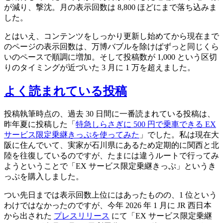
が減り、撃沈。月の表示回数は 8,800 ほどにまで落ち込みま
した。
とはいえ、コンテンツをしっかり更新し始めてから現在まで
のページの表示回数は、万博バブルを除けばずっと同じくら
いのペースで順調に増加。そして投稿数が 1,000 という区切
りのタイミングが近づいた 3 月に 1 万を超えました。
よく読まれている投稿
投稿執筆時点の、過去 30 日間に一番読まれている投稿は、
昨年夏に投稿した「
特急しらさぎに 500 円で乗車できる EX
サービス限定乗継きっぷを使ってみた
」でした。私は現在大
阪に住んでいて、実家が石川県にあるため定期的に関西と北
陸を往復しているのですが、たまには違うルートで行ってみ
ようということで「EX サービス限定乗継きっぷ」というき
っぷを購入しました。
つい先日までは表示回数上位にはあったものの、1 位という
わけではなかったのですが、今年 2026 年 1 月に JR 西日本
から出された
プレスリリース
にて「EX サービス限定乗継