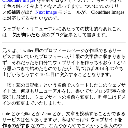
Cloudflare Images
を契約するなどしたので、こちらと合わせ
て色々触ってみようかなと思ってます。ついに v1 のリリー
ス候補版が出た
Nuxt Image
モジュールが、 Cloudflare Images
に対応してるみたいなので。
ウェブサイトリニューアルにあたっての技術的なあれこれ
は、
気が向いたら
別のブログ記事として書きます。
元々は、Twitter 用のプロフィールページが作成できるサー
ビスに書いていたプロフィールが上限の文字数に収まりきら
ず、それだったら自分でウェブサイトを作っちゃおう！とい
う思いつきで始めたものでしたが、気づけば 2014 年の立ち
上げからもうすぐ 10 年目に突入することとなります。
「呟く茸の日記帳」という名前でスタートしたこのウェブサ
イトは、何度もリニューアルをし、書いてたブログ記事を全
部消し飛ばし、ウェブサイトの名前を変更し、昨年にはドメ
インの変更までいたしました。
note とか Qiita とか Zenn とか、文章を投稿することができる
サービスは色々ありますが、私はやっぱり
ウェブサイトを
作るのがすき
なので、なんやかんやでこれからも個人のウ