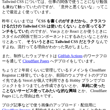
Tailwind CSS については、仕事の関係で使うことになり勉強
も兼ねて触っていたのですが、「意外と悪くないな」ってこ
とで最近よく使っています。
昨年くらいまでは
「CSS を書くのがすきだから、クラスつ
けるだけの Tailwind CSS は使いたくない」とか言ってるア
ンチをしていた
のですが、Vue.js とか React とか使うときに
スタイルの関係で別コンポーネントにするみたいなことがわ
りとあって、
そういうときに Tailwind CSS だとラク
なんで
すよね。流行ってる理由がわかった気がしました。
また、制作したウェブサイトは
GitHub Actions
のワークフロ
ーを通して
Cloudflare Pages
へデプロイをしています。
ちょうど 2 年前くらいに管理しているドメインを Cloudflare
Registrar に移管しているとか、前回のウェブサイトのデプロ
イ先である Vercel が個人で利用できる Hobby プランでプロ
ジェクトを 3 つまでしか作成できないとか、
単純に使った
ことないサービス使ってみたいな的な興味
とか、 Cloudflare
Pages にした理由は色々です。
ブログ記事などで使う画像のアップロード・配信用に