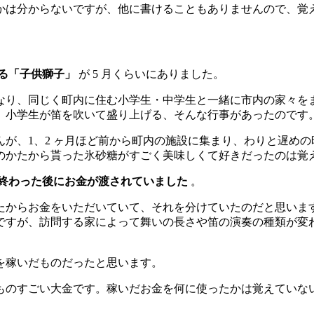
かは分からないですが、他に書けることもありませんので、覚
る「子供獅子」
が 5 月くらいにありました。
となり、同じく町内に住む小学生・中学生と一緒に市内の家々
、小学生が笛を吹いて盛り上げる、そんな行事があったのです
が、1、2 ヶ月ほど前から町内の施設に集まり、わりと遅め
のかたから貰った氷砂糖がすごく美味しくて好きだったのは覚
終わった後にお金が渡されていました
。
たからお金をいただいていて、それを分けていたのだと思いま
ですが、訪問する家によって舞いの長さや笛の演奏の種類が変
を稼いだものだったと思います。
ものすごい大金です。稼いだお金を何に使ったかは覚えていな