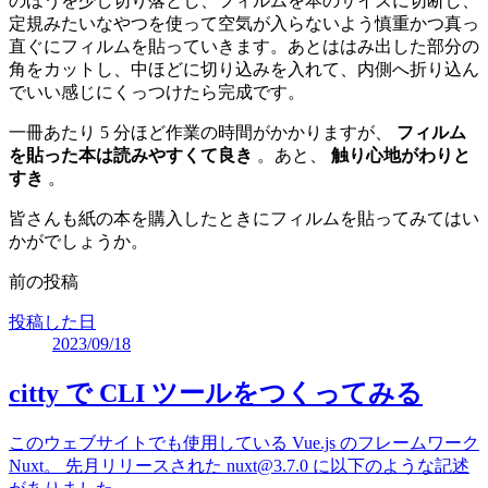
のほうを少し切り落とし、フィルムを本のサイズに切断し、
定規みたいなやつを使って空気が入らないよう慎重かつ真っ
直ぐにフィルムを貼っていきます。あとははみ出した部分の
角をカットし、中ほどに切り込みを入れて、内側へ折り込ん
でいい感じにくっつけたら完成です。
一冊あたり 5 分ほど作業の時間がかかりますが、
フィルム
を貼った本は読みやすくて良き
。あと、
触り心地がわりと
すき
。
皆さんも紙の本を購入したときにフィルムを貼ってみてはい
かがでしょうか。
前の投稿
投稿した日
2023/09/18
citty で CLI ツールをつくってみる
このウェブサイトでも使用している Vue.js のフレームワーク
Nuxt。 先月リリースされた
nuxt@3.7.0
に以下のような記述