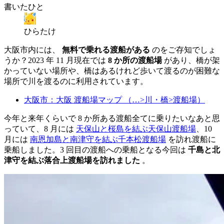
書いたひと
ひらたけ
大阪市内には、
無料で乗れる渡船がある
のをご存知でしょ
うか？2023 年 11 月現在では
8 か所の渡船場
があり、橋が架
かっていない場所や、橋はあるけれど歩いて渡るのが困難な
場所で川を渡るのに利用されています。
大阪市：大阪 渡船場マップ （…>川・橋>渡船場）
今年と来年くらいで 8 か所ある渡船全てに乗りたいなあと思
っていて、8 月には
天保山と桜島を結ぶ天保山渡船場
、10
月には
南恩加島と南津守を結ぶ千本松渡船場
を訪れ渡船に
乗船しました。3 回目の渡船への乗船となる今回は
千島と北
津守を結ぶ落合上渡船場を訪れました
。