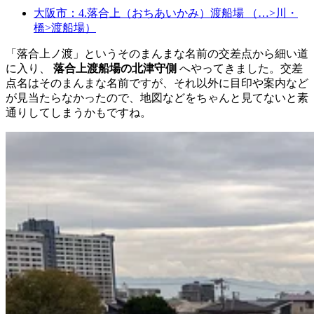
大阪市：4.落合上（おちあいかみ）渡船場 （…>川・
橋>渡船場）
「落合上ノ渡」というそのまんまな名前の交差点から細い道
に入り、
落合上渡船場の北津守側
へやってきました。交差
点名はそのまんまな名前ですが、それ以外に目印や案内など
が見当たらなかったので、地図などをちゃんと見てないと素
通りしてしまうかもですね。