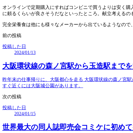
オンラインで定期購入にすればコンビニで買うよりは安く購
に頼るくらいが良さそうだなといったところ。献立考えるの
完全栄養食は他にも様々なメーカーから出ているようなので
前の投稿
投稿した日
2024/01/13
大阪環状線の森ノ宮駅から玉造駅までを
昨年末の仕事帰りに、大阪都心を走る 大阪環状線の森ノ宮駅から玉
すぐ近くには大阪城公園があります。
次の投稿
投稿した日
2024/01/15
世界最大の同人誌即売会コミケに初め