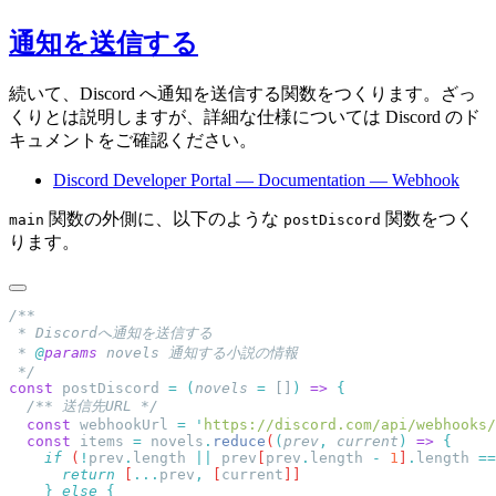
通知を送信する
続いて、Discord へ通知を送信する関数をつくります。ざっ
くりとは説明しますが、詳細な仕様については Discord のド
キュメントをご確認ください。
Discord Developer Portal — Documentation — Webhook
関数の外側に、以下のような
関数をつく
main
postDiscord
ります。
 * 
@
params
const
 postDiscord
 =
 (
novels
 =
 []
)
 =>
  const
 webhookUrl
 =
 '
https://discord.com/api/webhooks/
  const
 items
 =
 novels
.
reduce
(
(
prev
,
 current
)
 =>
    if
 (
!
prev
.
length
 ||
 prev
[
prev
.
length
 -
 1
]
.
length
 ==
      return
 [
...
prev
,
 [
current
    }
 else