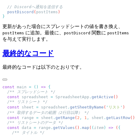
  postDiscord
(
postItems
更新があった場合にスプレッドシートの値を書き換え、
に追加。最後に、
関数に
postItems
postDiscord
postItems
を与えて実行します。
最終的なコード
最終的なコードは以下のとおりです。
const
 main
 =
 ()
 =>
  const
 spreadsheet
 =
 SpreadsheetApp
.
getActive
  const
 sheet
 =
 spreadsheet
.
getSheetByName
(
'
リスト
'
  const
 range
 =
 sheet
.
getRange
(
2
,
 1
,
 sheet
.
getLastRow
()
  const
 data
 =
 range
.
getValues
()
.
map
(
(
item
)
 =>
 (