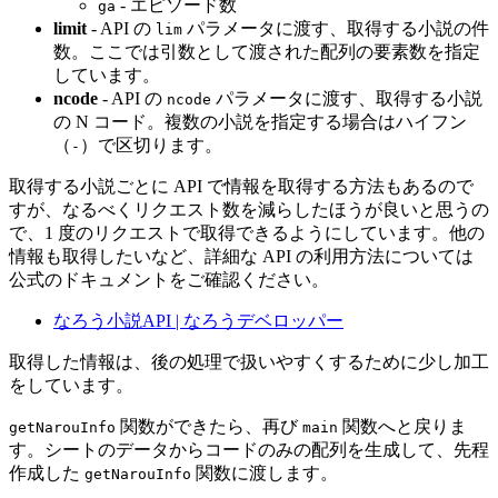
- エピソード数
ga
limit
- API の
パラメータに渡す、取得する小説の件
lim
数。ここでは引数として渡された配列の要素数を指定
しています。
ncode
- API の
パラメータに渡す、取得する小説
ncode
の N コード。複数の小説を指定する場合はハイフン
（
）で区切ります。
-
取得する小説ごとに API で情報を取得する方法もあるので
すが、なるべくリクエスト数を減らしたほうが良いと思うの
で、1 度のリクエストで取得できるようにしています。他の
情報も取得したいなど、詳細な API の利用方法については
公式のドキュメントをご確認ください。
なろう小説API | なろうデベロッパー
取得した情報は、後の処理で扱いやすくするために少し加工
をしています。
関数ができたら、再び
関数へと戻りま
getNarouInfo
main
す。シートのデータからコードのみの配列を生成して、先程
作成した
関数に渡します。
getNarouInfo