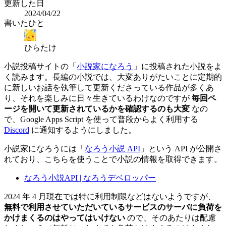
更新した日
2024/04/22
書いたひと
ひらたけ
小説投稿サイトの「
小説家になろう
」に投稿された小説をよ
く読みます。長編の小説では、大変ありがたいことに定期的
に新しいお話を執筆して更新くださっている作品が多くあ
り、それを楽しみに日々生きているわけなのですが
毎回ペ
ージを開いて更新されているかを確認するのも大変
なの
で、Google Apps Script を使って普段からよく利用する
Discord
に通知するようにしました。
小説家になろうには「
なろう小説 API
」という API が公開さ
れており、こちらを使うことで小説の情報を取得できます。
なろう小説API | なろうデベロッパー
2024 年 4 月現在では特に利用制限などはないようですが、
無料で利用させていただいているサービスのサーバに負荷を
かけまくるのはやってはいけない
ので、そのあたりは配慮