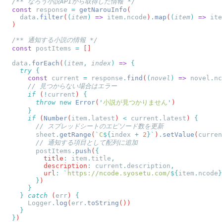
  const
 response
 =
 getNarouInfo
    data
.
filter
(
(
item
)
 =>
 item
.
ncode
)
.
map
(
(
item
)
 =>
 ite
  const
 postItems
 =
  data
.
forEach
(
(
item
,
 index
)
 =>
    try
      const
 current
 =
 response
.
find
(
(
novel
)
 =>
 novel
.
nc
      if
 (
!
current
) 
        throw
 new
 Error
(
'
小説が見つかりません
'
      if
 (
Number
(
item
.
latest
) 
<
 current
.
latest
) 
        sheet
.
getRange
(
`
C
${
index
 +
 2
}`
)
.
setValue
(
curren
        postItems
.
push
(
          title
:
 item
.
title
          description
:
 current
.
description
          url
:
 `
https://ncode.syosetu.com/
${
item
.
ncode
}
        }
    }
 catch
 (
err
) 
      Logger
.
log
(
err
.
toString
  }