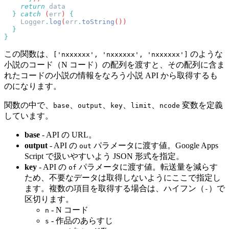
    return
  }
 catch
 (
err
) 
    Logger
.
log
(
err
.
toString
この関数は、
のような
['nxxxxxx', 'nxxxxxx', 'nxxxxxx']
小説のコード（N コード）の配列を渡すと、その配列に含ま
れたコードの小説の情報をなろう小説 API から取得するも
のになります。
関数の中で、
、
、
、
、
変数を定義
base
output
key
limit
ncode
しています。
base
- API の URL。
output
- API の
パラメータに渡す値。Google Apps
out
Script で扱いやすいよう JSON 形式を指定。
key
- API の
パラメータに渡す値。転送量を減らす
of
ため、不要なデータは取得しないようにここで指定し
ます。複数の項目を取得する場合は、ハイフン（
）で
-
区切ります。
- N コード
n
- 作品のあらすじ
s