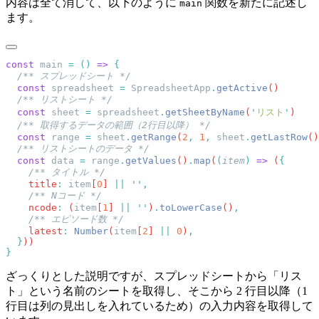
内容は全て消して、以下のように
関数を新たに記述し
main
ます。
const
 main
 =
 ()
 =>
  const
 spreadsheet
 =
 SpreadsheetApp
.
getActive
  const
 sheet
 =
 spreadsheet
.
getSheetByName
(
'
リスト
'
  const
 range
 =
 sheet
.
getRange
(
2
,
 1
,
 sheet
.
getLastRow
()
  const
 data
 =
 range
.
getValues
()
.
map
(
(
item
)
 =>
 (
    title
:
 item
[
0
] 
||
 ''
    ncode
:
 (
item
[
1
] 
||
 ''
)
.
toLowerCase
()
    latest
:
 Number
(
item
[
2
] 
||
 0
)
  }
ざっくりとした説明ですが、スプレッドシートから「リス
ト」という名前のシートを取得し、そこから 2 行目以降（1
行目は列の見出しを入れているため）の入力内容を取得して