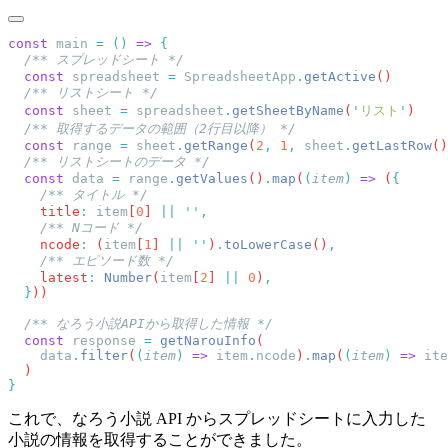
const
 main
 =
 ()
 =>
  const
 spreadsheet
 =
 SpreadsheetApp
.
getActive
  const
 sheet
 =
 spreadsheet
.
getSheetByName
(
'
リスト
'
  const
 range
 =
 sheet
.
getRange
(
2
,
 1
,
 sheet
.
getLastRow
()
  const
 data
 =
 range
.
getValues
()
.
map
(
(
item
)
 =>
 (
    title
:
 item
[
0
] 
||
 ''
    ncode
:
 (
item
[
1
] 
||
 ''
)
.
toLowerCase
()
    latest
:
 Number
(
item
[
2
] 
||
 0
)
  }
  const
 response
 =
 getNarouInfo
    data
.
filter
(
(
item
)
 =>
 item
.
ncode
)
.
map
(
(
item
)
 =>
 ite
これで、なろう小説 API からスプレッドシートに入力した
小説の情報を取得することができました。