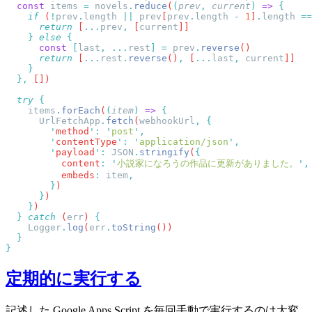
  const
 items
 =
 novels
.
reduce
(
(
prev
,
 current
)
 =>
    if
 (
!
prev
.
length
 ||
 prev
[
prev
.
length
 -
 1
]
.
length
 ==
      return
 [
...
prev
,
 [
current
    }
 else
      const
 [
last
,
 ...
rest
]
 =
 prev
.
reverse
      return
 [
...
rest
.
reverse
()
,
 [
...
last
,
 current
  },
  try
    items
.
forEach
(
(
item
)
 =>
      UrlFetchApp
.
fetch
(
webhookUrl
,
        '
method
'
:
 '
post
'
        '
contentType
'
:
 '
application/json
'
        '
payload
'
:
 JSON
.
stringify
(
          content
:
 '
小説家になろうの作品に更新がありました。
'
          embeds
:
 item
        }
      }
    }
  }
 catch
 (
err
) 
    Logger
.
log
(
err
.
toString
定期的に実行する
記述した Google Apps Script を毎回手動で実行するのは大変