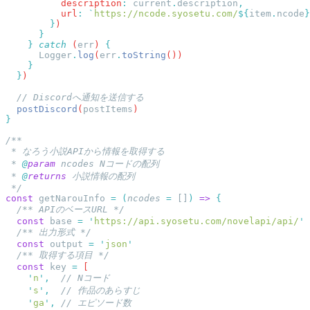
          description
:
 current
.
description
          url
:
 `
https://ncode.syosetu.com/
${
item
.
ncode
}
        }
    }
 catch
 (
err
) 
      Logger
.
log
(
err
.
toString
  }
  postDiscord
(
postItems
 * 
@
param
 ncodes
 * 
@
returns
const
 getNarouInfo
 =
 (
ncodes
 =
 []
)
 =>
  const
 base
 =
 '
https://api.syosetu.com/novelapi/api/
  const
 output
 =
 '
json
  const
 key
 =
    '
n
'
,
    '
s
'
,
    '
ga
'
,