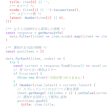
    title
:
 item
[
0
] 
||
 ''
    ncode
:
 (
item
[
1
] 
||
 ''
)
.
toLowerCase
()
    latest
:
 Number
(
item
[
2
] 
||
 0
)
  }
  const
 response
 =
 getNarouInfo
    data
.
filter
(
(
item
)
 =>
 item
.
ncode
)
.
map
(
(
item
)
 =>
 ite
  const
 postItems
 =
  data
.
forEach
(
(
item
,
 index
)
 =>
    try
      const
 current
 =
 response
.
find
(
(
novel
)
 =>
 novel
.
nc
      if
 (
!
current
) 
        throw
 new
 Error
(
'
小説が見つかりません
'
      if
 (
Number
(
item
.
latest
) 
<
 current
.
latest
) 
        sheet
.
getRange
(
`
C
${
index
 +
 2
}`
)
.
setValue
(
curren
        postItems
.
push
(
          title
:
 item
.
title