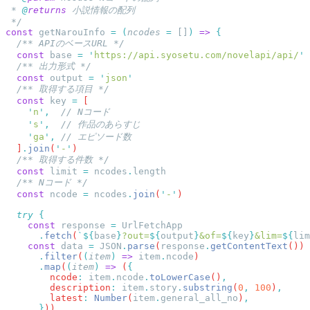
 * 
@
returns
const
 getNarouInfo
 =
 (
ncodes
 =
 []
)
 =>
  const
 base
 =
 '
https://api.syosetu.com/novelapi/api/
  const
 output
 =
 '
json
  const
 key
 =
    '
n
'
,
    '
s
'
,
    '
ga
'
,
  ]
.
join
(
'
-
'
  const
 limit
 =
 ncodes
.
  const
 ncode
 =
 ncodes
.
join
(
'
-
'
  try
    const
 response
 =
      .
fetch
(
`${
base
}
?out=
${
output
}
&of=
${
key
}
&lim=
${
lim
    const
 data
 =
 JSON
.
parse
(
response
.
getContentText
      .
filter
(
(
item
)
 =>
 item
.
ncode
      .
map
(
(
item
)
 =>
 (
        ncode
:
 item
.
ncode
.
toLowerCase
()
        description
:
 item
.
story
.
substring
(
0
,
 100
)
        latest
:
 Number
(
item
.
general_all_no
)
      }