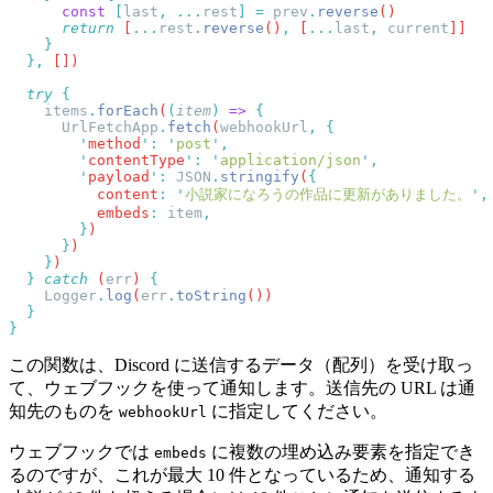
      const
 [
last
,
 ...
rest
]
 =
 prev
.
reverse
      return
 [
...
rest
.
reverse
()
,
 [
...
last
,
 current
  },
  try
    items
.
forEach
(
(
item
)
 =>
      UrlFetchApp
.
fetch
(
webhookUrl
,
        '
method
'
:
 '
post
'
        '
contentType
'
:
 '
application/json
'
        '
payload
'
:
 JSON
.
stringify
(
          content
:
 '
小説家になろうの作品に更新がありました。
'
          embeds
:
 item
        }
      }
    }
  }
 catch
 (
err
) 
    Logger
.
log
(
err
.
toString
この関数は、Discord に送信するデータ（配列）を受け取っ
て、ウェブフックを使って通知します。送信先の URL は通
知先のものを
に指定してください。
webhookUrl
ウェブフックでは
に複数の埋め込み要素を指定でき
embeds
るのですが、これが最大 10 件となっているため、通知する