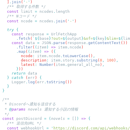
  ]
.
join
(
'
-
'
  const
 limit
 =
 ncodes
.
  const
 ncode
 =
 ncodes
.
join
(
'
-
'
  try
    const
 response
 =
      .
fetch
(
`${
base
}
?out=
${
output
}
&of=
${
key
}
&lim=
${
lim
    const
 data
 =
 JSON
.
parse
(
response
.
getContentText
      .
filter
(
(
item
)
 =>
 item
.
ncode
      .
map
(
(
item
)
 =>
 (
        ncode
:
 item
.
ncode
.
toLowerCase
()
        description
:
 item
.
story
.
substring
(
0
,
 100
)
        latest
:
 Number
(
item
.
general_all_no
)
      }
    return
  }
 catch
 (
err
) 
    Logger
.
log
(
err
.
toString
 * 
@
params
const
 postDiscord
 =
 (
novels
 =
 []
)
 =>
  const
 webhookUrl
 =
 '
https://discord.com/api/webhooks/