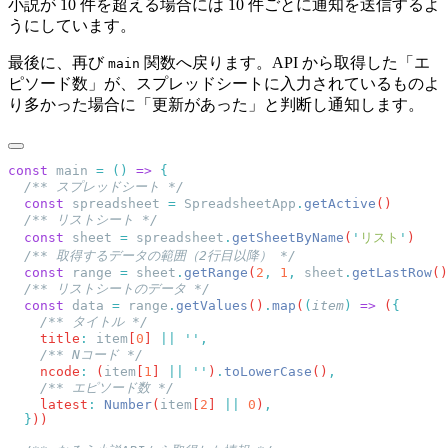
小説が 10 件を超える場合には 10 件ごとに通知を送信するよ
うにしています。
最後に、再び
関数へ戻ります。API から取得した「エ
main
ピソード数」が、スプレッドシートに入力されているものよ
り多かった場合に「更新があった」と判断し通知します。
const
 main
 =
 ()
 =>
  const
 spreadsheet
 =
 SpreadsheetApp
.
getActive
  const
 sheet
 =
 spreadsheet
.
getSheetByName
(
'
リスト
'
  const
 range
 =
 sheet
.
getRange
(
2
,
 1
,
 sheet
.
getLastRow
()
  const
 data
 =
 range
.
getValues
()
.
map
(
(
item
)
 =>
 (
    title
:
 item
[
0
] 
||
 ''
    ncode
:
 (
item
[
1
] 
||
 ''
)
.
toLowerCase
()
    latest
:
 Number
(
item
[
2
] 
||
 0
)
  }