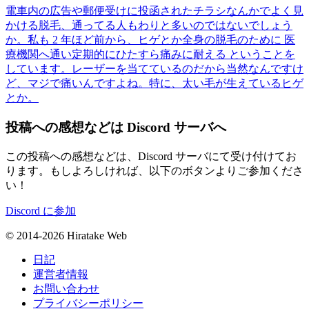
電車内の広告や郵便受けに投函されたチラシなんかでよく見
かける脱毛、通ってる人もわりと多いのではないでしょう
か。私も 2 年ほど前から、ヒゲとか全身の脱毛のために 医
療機関へ通い定期的にひたすら痛みに耐える ということを
しています。レーザーを当てているのだから当然なんですけ
ど、マジで痛いんですよね。特に、太い毛が生えているヒゲ
とか。
投稿への感想などは Discord サーバへ
この投稿への感想などは、Discord サーバにて受け付けてお
ります。もしよろしければ、以下のボタンよりご参加くださ
い！
Discord に参加
© 2014-2026 Hiratake Web
日記
運営者情報
お問い合わせ
プライバシーポリシー