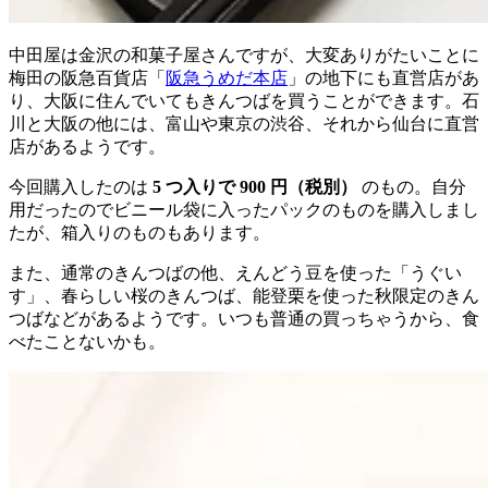
中田屋は金沢の和菓子屋さんですが、大変ありがたいことに
梅田の阪急百貨店「
阪急うめだ本店
」の地下にも直営店があ
り、大阪に住んでいてもきんつばを買うことができます。石
川と大阪の他には、富山や東京の渋谷、それから仙台に直営
店があるようです。
今回購入したのは
5 つ入りで 900 円（税別）
のもの。自分
用だったのでビニール袋に入ったパックのものを購入しまし
たが、箱入りのものもあります。
また、通常のきんつばの他、えんどう豆を使った「うぐい
す」、春らしい桜のきんつば、能登栗を使った秋限定のきん
つばなどがあるようです。いつも普通の買っちゃうから、食
べたことないかも。