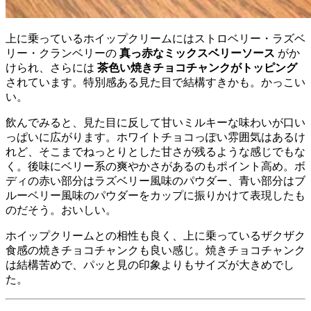
上に乗っているホイップクリームにはストロベリー・ラズベ
リー・クランベリーの
真っ赤なミックスベリーソース
がか
けられ、さらには
茶色い焼きチョコチャンクがトッピング
されています。特別感ある見た目で結構すきかも。かっこい
い。
飲んでみると、見た目に反して甘いミルキーな味わいが口い
っぱいに広がります。ホワイトチョコっぽい雰囲気はあるけ
れど、そこまでねっとりとした甘さが残るような感じでもな
く。後味にベリー系の爽やかさがあるのもポイント高め。ボ
ディの赤い部分はラズベリー風味のパウダー、青い部分はブ
ルーベリー風味のパウダーをカップに振りかけて表現したも
のだそう。おいしい。
ホイップクリームとの相性も良く、上に乗っているザクザク
食感の焼きチョコチャンクも良い感じ。焼きチョコチャンク
は結構苦めで、パッと見の印象よりもサイズが大きめでし
た。