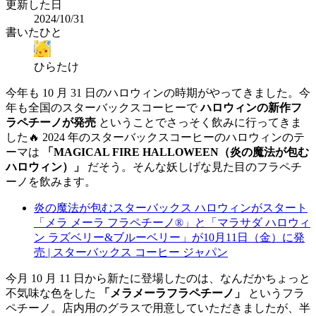
更新した日
2024/10/31
書いたひと
ひらたけ
今年も 10 月 31 日のハロウィンの時期がやってきました。今
年も全国のスターバックスコーヒーで
ハロウィンの新作フ
ラペチーノが発売
ということでさっそく飲みに行ってきま
した🔥 2024 年のスターバックスコーヒーのハロウィンのテ
ーマは
「MAGICAL FIRE HALLOWEEN（炎の魔法が包む
ハロウィン）」
だそう。そんな妖しげな見た目のフラペチ
ーノを飲みます。
炎の魔法が包むスターバックス ハロウィンがスタート
「メラ メーラ フラペチーノ®」と「マラサダ ハロウィ
ン ラズベリー&ブルーベリー」が10月11日（金）に発
売 | スターバックス コーヒー ジャパン
今月 10 月 11 日から新たに登場したのは、なんだかちょっと
不気味な色をした
「メラメーラフラペチーノ」
というフラ
ペチーノ。店内用のグラスで用意していただきましたが、半