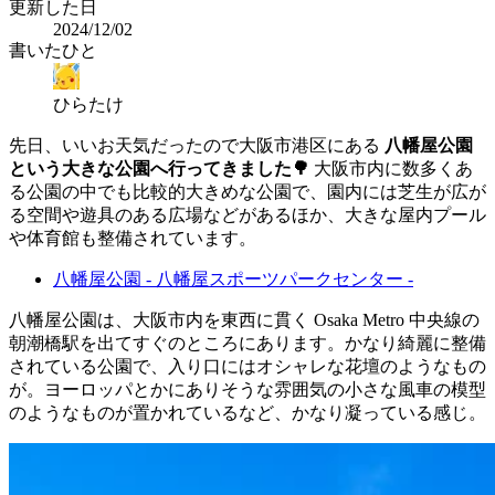
更新した日
2024/12/02
書いたひと
ひらたけ
先日、いいお天気だったので大阪市港区にある
八幡屋公園
という大きな公園へ行ってきました🌳
大阪市内に数多くあ
る公園の中でも比較的大きめな公園で、園内には芝生が広が
る空間や遊具のある広場などがあるほか、大きな屋内プール
や体育館も整備されています。
八幡屋公園 - 八幡屋スポーツパークセンター -
八幡屋公園は、大阪市内を東西に貫く Osaka Metro 中央線の
朝潮橋駅を出てすぐのところにあります。かなり綺麗に整備
されている公園で、入り口にはオシャレな花壇のようなもの
が。ヨーロッパとかにありそうな雰囲気の小さな風車の模型
のようなものが置かれているなど、かなり凝っている感じ。