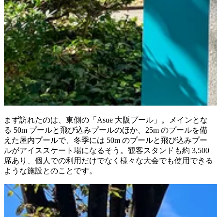
まず訪れたのは、東側の「Asue 大阪プール」。メインとな
る 50m プールと飛び込みプールのほか、25m のプールを備
えた屋内プールで、冬季には 50m のプールと飛び込みプー
ルがアイススケート場になるそう。観客スタンドも約 3,500
席あり、個人での利用だけでなく様々な大会でも使用できる
ような施設とのことです。