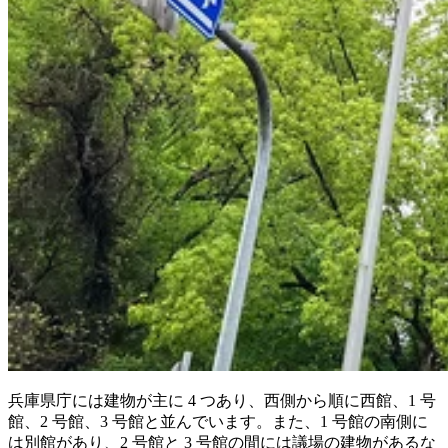
兵庫県庁には建物が主に 4 つあり、西側から順に西館、1 号
館、2 号館、3 号館と並んでいます。また、1 号館の南側に
は別館があり、2 号館と 3 号館の間には議場の建物があるな