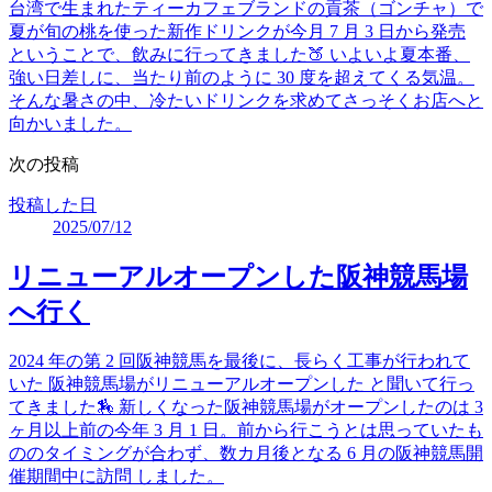
台湾で生まれたティーカフェブランドの貢茶（ゴンチャ）で
夏が旬の桃を使った新作ドリンクが今月 7 月 3 日から発売
ということで、飲みに行ってきました🍑 いよいよ夏本番、
強い日差しに、当たり前のように 30 度を超えてくる気温。
そんな暑さの中、冷たいドリンクを求めてさっそくお店へと
向かいました。
次の投稿
投稿した日
2025/07/12
リニューアルオープンした阪神競馬場
へ行く
2024 年の第 2 回阪神競馬を最後に、長らく工事が行われて
いた 阪神競馬場がリニューアルオープンした と聞いて行っ
てきました🏇 新しくなった阪神競馬場がオープンしたのは 3
ヶ月以上前の今年 3 月 1 日。前から行こうとは思っていたも
ののタイミングが合わず、数カ月後となる 6 月の阪神競馬開
催期間中に訪問 しました。