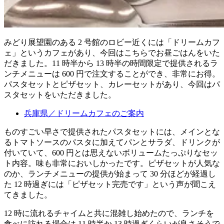
みどり展望園のある 2 号館のロビー近くには「ドリームカフ
ェ」というカフェがあり、今回はこちらでお昼ごはんをいた
だきました。11 時半から 13 時半の時間限定で提供されるラ
ンチメニューは 600 円で注文することができ、非常にお得。
パスタセットとピザセット、カレーセットがあり、今回はパ
スタセットをいただきました。
兵庫県／ドリームカフェのご案内
ものすごい早さで提供されたパスタセットには、メインとな
るトマトソースのパスタに加えてパンとサラダ、ドリンクが
付いていて、600 円とは思えないボリュームたっぷりなセッ
ト内容。味も非常においしかったです。ピザセットが人気な
のか、ランチメニューの提供が始まって 30 分ほどが経過し
た 12 時過ぎには「ピザセット完売です」という声が聞こえ
てきました。
12 時に流れるチャイムと共に混雑し始めたので、ランチを
食べに訪れる場合は 11 時半か 13 時過ぎくらいが良さそうで