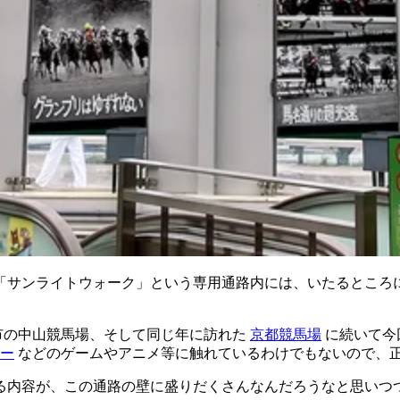
「サンライトウォーク」という専用通路内には、いたるところ
市の中山競馬場、そして同じ年に訪れた
京都競馬場
に続いて今
ビー
などのゲームやアニメ等に触れているわけでもないので、
る内容が、この通路の壁に盛りだくさんなんだろうなと思いつつ