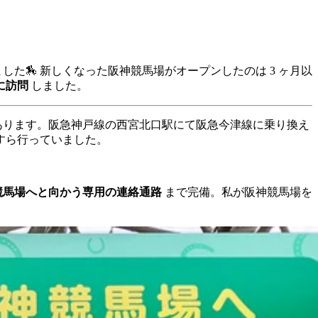
した🏇 新しくなった阪神競馬場がオープンしたのは 3 ヶ月以
に訪問
しました。
あります。阪急神戸線の西宮北口駅にて阪急今津線に乗り換え
すら行っていました。
競馬場へと向かう専用の連絡通路
まで完備。私が阪神競馬場を