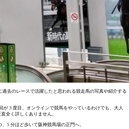
に過去のレースで活躍したと思われる競走馬の写真や紹介する
回が 3 度目。オンラインで競馬をやっているわけでも、大人
正直全く詳しくありません。
、5 分ほど歩いて阪神競馬場の正門へ。