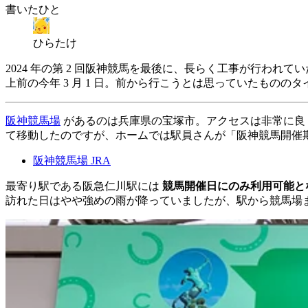
書いたひと
ひらたけ
2024 年の第 2 回阪神競馬を最後に、長らく工事が行われて
上前の今年 3 月 1 日。前から行こうとは思っていたもの
阪神競馬場
があるのは兵庫県の宝塚市。アクセスは非常に良
て移動したのですが、ホームでは駅員さんが「阪神競馬開催
阪神競馬場 JRA
最寄り駅である阪急仁川駅には
競馬開催日にのみ利用可能と
訪れた日はやや強めの雨が降っていましたが、駅から競馬場