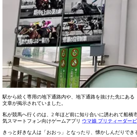
駅から続く専用の地下通路内や、地下通路を抜けた先にある
文章が掲示されていました。
私が競馬へ行くのは、2 年ほど前に知り合いに誘われて船橋
気スマートフォン向けゲームアプリ
ウマ娘 プリティーダー
きっと好きな人は「おおっ」となったり、懐かしんだりでき