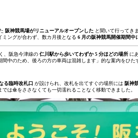
いた
阪神競馬場がリニューアルオープンした
と聞いて行ってきま
のタイミングが合わず、数カ月後となる
6 月の阪神競馬開催期間中
く、阪急今津線の
仁川駅から歩いてわずか 5 分ほどの場所
に
期間中のため、後ろの方の車両は混雑します」的な案内をひた
なる臨時改札口
が設けられ、改札を出てすぐの場所には
阪神
までは傘をささなくても一切濡れることなく移動できました。