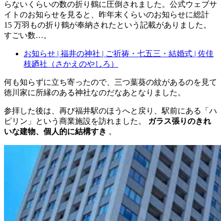
らないくらいの数の折り鶴に圧倒されました。公式ウェブサ
イトのお知らせを見ると、昨年末くらいのお知らせに総計
15 万羽もの折り鶴が奉納されたという記載がありました。
すごい数…。
お知らせ | 福井の神社 | ご祈祷・七五三・結婚式 | 佐佳
枝廼社（さかえのやしろ）
何も知らずに立ち寄ったので、三つ葉葵の紋があるのを見て
徳川家に所縁のある神社なのだなあとなりました。
参拝した後は、再び福井駅のほうへと戻り、駅前にある「ハ
ピリン」という商業施設を訪れました。
ガラス張りのきれ
いな建物、個人的に結構すき
。