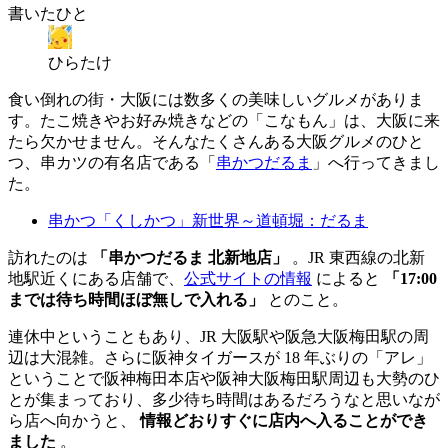
書いたひと
ひらたけ
食い倒れの街・大阪には数多くの美味しいグルメがありま
す。たこ焼きやお好み焼きなどの「こなもん」は、大阪に来
たら欠かせません。そんなたくさんある大阪グルメのひと
つ、串カツの有名店である「
串かつだるま
」へ行ってきまし
た。
串かつ「くしかつ」新世界～道頓堀：だるま
訪れたのは
「串かつだるま 北新地店」
。JR 東西線の北新
地駅近くにある店舗で、
公式サイトの情報
によると
「17:00
までは待ち時間ほぼ無しで入れる」
とのこと。
連休中ということもあり、JR 大阪駅や阪急大阪梅田駅の周
辺は大混雑。さらに阪神タイガースが 18 年ぶりの「アレ」
ということで阪神梅田本店や阪神大阪梅田駅周辺も大勢のひ
とが集まっており、多少待ち時間はあるだろうなと思いなが
ら店へ向かうと、
情報どおりすぐに店内へ入ることができ
ました
。