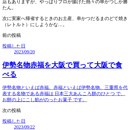
店もありますが、やっぱりプロが揚げた熱々の串かつしか勝
たん。
次に実家へ帰省するときのお土産、串かつだるまのどて焼き
（レトルト）にしようかな…。
前の投稿
投稿した日
2023/09/20
伊勢名物赤福を大阪で買って大阪で食
べる
伊勢名物といえば赤福。赤福といえば伊勢名物。三重県を代
表する名物である赤福は 日本三大あんころ餅のひとつ で、
お餅の上にこし餡がのったお菓子 です。
次の投稿
投稿した日
2023/09/22