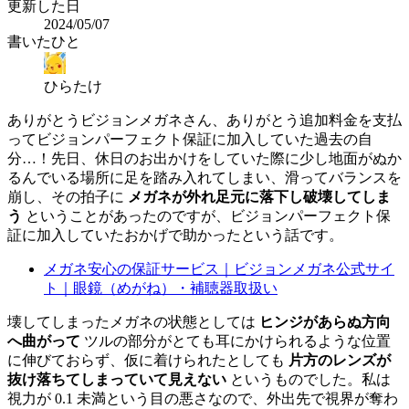
更新した日
2024/05/07
書いたひと
ひらたけ
ありがとうビジョンメガネさん、ありがとう追加料金を支払
ってビジョンパーフェクト保証に加入していた過去の自
分…！先日、休日のお出かけをしていた際に少し地面がぬか
るんでいる場所に足を踏み入れてしまい、滑ってバランスを
崩し、その拍子に
メガネが外れ足元に落下し破壊してしま
う
ということがあったのですが、ビジョンパーフェクト保
証に加入していたおかげで助かったという話です。
メガネ安心の保証サービス｜ビジョンメガネ公式サイ
ト｜眼鏡（めがね）・補聴器取扱い
壊してしまったメガネの状態としては
ヒンジがあらぬ方向
へ曲がって
ツルの部分がとても耳にかけられるような位置
に伸びておらず、仮に着けられたとしても
片方のレンズが
抜け落ちてしまっていて見えない
というものでした。私は
視力が 0.1 未満という目の悪さなので、外出先で視界が奪わ