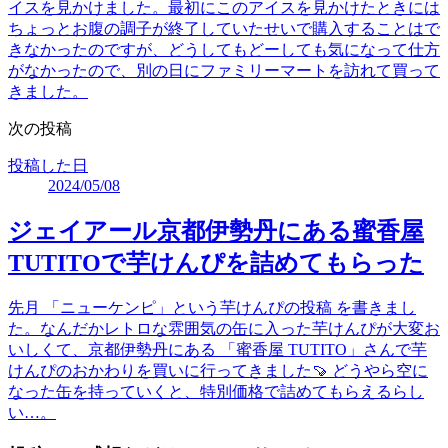
イスを見かけました。最初にこのアイスを見かけたときには
ちょっとお腹の調子が終了していたせいで購入することはで
きなかったのですが、どうしてもどーしても気になって仕方
がなかったので、別の日にファミリーマートを訪れて買って
きました。
次の投稿
投稿した日
2024/05/08
ジェイアール京都伊勢丹にある蜜香屋
TUTITOで芋けんぴを詰めてもらった
先月 「ニューケンピ」という芋けんぴの投稿 を書きまし
た。なんだかレトロな雰囲気の缶に入った芋けんぴが大変お
いしくて、京都伊勢丹にある 「蜜香屋 TUTITO」さんで芋
けんぴのおかわりを買いに行ってきました🍠 どうやら空に
なった缶を持っていくと、特別価格で詰めてもらえるらし
い…。