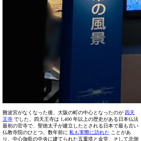
難波宮がなくなった後、大阪の町の中心となったのが
四天
王寺
でした。四天王寺は 1,400 年以上の歴史がある日本仏法
最初の官寺で、聖徳太子が建立したとされる日本で最も古い
仏教寺院のひとつ。数年前に
私も実際に訪れた
ことがあ
り、中心伽藍の中央に建てられた五重塔と金堂、そして北側