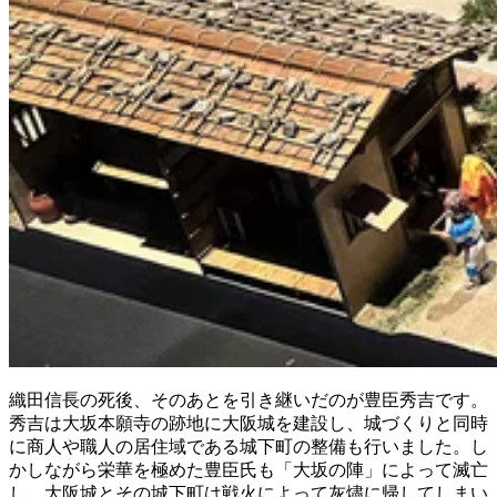
織田信長の死後、そのあとを引き継いだのが豊臣秀吉です。
秀吉は大坂本願寺の跡地に大阪城を建設し、城づくりと同時
に商人や職人の居住域である城下町の整備も行いました。し
かしながら栄華を極めた豊臣氏も「大坂の陣」によって滅亡
し、大阪城とその城下町は戦火によって灰燼に帰してしまい