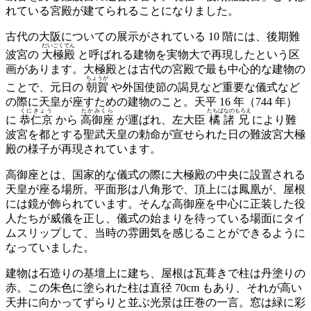
れている宮殿が建てられることになりました。
古代の大阪についての展示がされている 10 階には、後期難
だいごくでん
波宮の
大極殿
と呼ばれる建物を実物大で再現したという区
画があります。大極殿とは古代の宮殿で最も中心的な建物の
ちょうが
ことで、元日の
朝賀
や外国使節の謁見など重要な儀式など
の際に天皇が座すための建物のこと。天平 16 年（744 年）
くにきょう
たかみくら
たちばなのもろえ
に
恭仁京
から
高御座
が運ばれ、左大臣
橘諸兄
により難
波宮を都とする聖武天皇の勅命が宣せられた日の難波宮大極
殿の様子が再現されています。
高御座とは、国家的な儀式の際に大極殿の中央に設置される
天皇が座る場所。平面形は八角形で、頂上には鳳凰が、屋根
には鏡が飾られています。そんな高御座を中心に正装した役
人たちが威儀を正し、儀式の始まりを待っている場面にタイ
ムスリップして、当時の雰囲気を感じることができるように
なっていました。
建物は石造りの基壇上に建ち、屋根は瓦葺きで柱は丹塗りの
赤。この朱色に塗られた柱は直径 70cm もあり、それが高い
天井に向かってずらりと並ぶ光景は圧巻の一言。窓は緑に彩