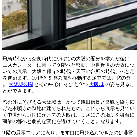
飛鳥時代から奈良時代にかけての大阪の歴史を学んだ後は、
エスカレーターに乗って 9 階へと移動。中世近世の大阪につ
いての展示「大坂本願寺の時代・天下の台所の時代」へと足
を進めます。10 階と 9 階の間を移動する途中では、窓の外
に
大阪城公園
とその中心にそびえ立つ
大阪城
の姿を見るこ
とができます。
窓の外にそびえる大阪城は、かつて織田信長と激戦を繰り広
げた本願寺の跡地に建てられたもの。これから展示を見てい
く中世から近世にかけての大阪は、まさにこの場所を舞台に
商業の都へと劇的な変化を遂げていくことになります。
9 階の展示エリアに入り、まず目に飛び込んできたのは非常