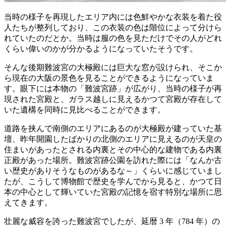
当時の様子を再現したエリア内には色鮮やかな衣装を着た役
人たちが整列しており、この衣装の色は階位によって分けら
れていたのだとか。当時は服の色を見ただけでその人がどれ
くらい偉いのかが分かるようになっていたそうです。
そんな後期難波宮の大極殿には巨大な窓が設けられ、そこか
ら現在の大阪の景色を見ることができるようになっていま
す。眼下には本物の「難波宮跡」が広がり、当時の様子が再
現された宮殿と、ガラス越しに見えるかつて宮殿が存在して
いた遺構を同時に見比べることができます。
道路を挟んで南側のエリアにあるのが大極殿が建っていた基
壇、昨年開園したばかりの北側のエリアに見えるのが天皇の
住まいがあったとされる内裏とその中心的な建物である内裏
正殿があった場所。難波宮跡公園を訪れた際には「なんか古
い歴史がありそうなものがあるな～」くらいに感じていまし
たが、こうして博物館で歴史を学んでから見ると、かつて日
本の中心として輝いていた宮殿の記憶を宿す特別な場所に思
えてきます。
壮麗な威容を誇った難波宮でしたが、延暦 3 年（784 年）の