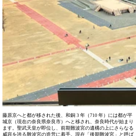
藤原京へと都が移された後、和銅 3 年（710 年）には都が平
城京（現在の奈良県奈良市）へと移され、奈良時代が始まり
ます。聖武天皇が即位し、前期難波宮の遺構の上にさらなる
威容を誇る難波宮の造営に着手。現在「後期難波宮」と呼ば