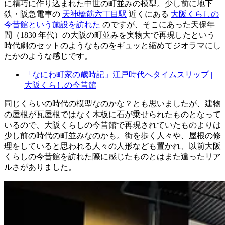
に精巧に作り込まれた中世の町並みの模型。少し前に地下
鉄・阪急電車の
天神橋筋六丁目駅
近くにある
大阪くらしの
今昔館という施設を訪れた
のですが、そこにあった天保年
間（1830 年代）の大阪の町並みを実物大で再現したという
時代劇のセットのようなものをギュッと縮めてジオラマにし
たかのような感じです。
「なにわ町家の歳時記」江戸時代へタイムスリップ |
大阪くらしの今昔館
同じくらいの時代の模型なのかな？とも思いましたが、建物
の屋根が瓦屋根ではなく木板に石が乗せられたものとなって
いるので、大阪くらしの今昔館で再現されていたものよりは
少し前の時代の町並みなのかも。街を歩く人々や、屋根の修
理をしていると思われる人々の人形なども置かれ、以前大阪
くらしの今昔館を訪れた際に感じたものとはまた違ったリア
ルさがありました。