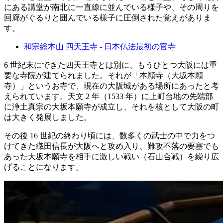
にある講堂が南北に一直線に並んでいる様子や、その周りを
回廊がぐるりと囲んでいる様子に圧倒された覚えがありま
す。
和宗総本山 四天王寺 - 日本仏法最初の官寺
6 世紀末にできた四天王寺とは別に、もうひとつ大阪には重
要な寺院が建てられました。それが「本願寺（大坂本願
寺）」というお寺で、現在の大阪城がある場所にあったと考
えられています。天文 2 年（1533 年）に上町台地の先端部
に浄土真宗の大坂本願寺が成立し、それを核として大阪の町
は大きく発展しました。
その後 16 世紀の終わり頃には、数多くの武士の中で力をつ
けてきた織田信長が大阪へと攻め入り、難攻不落の要塞でも
あった大坂本願寺を相手に激しい戦い（石山合戦）を繰り広
げることになります。