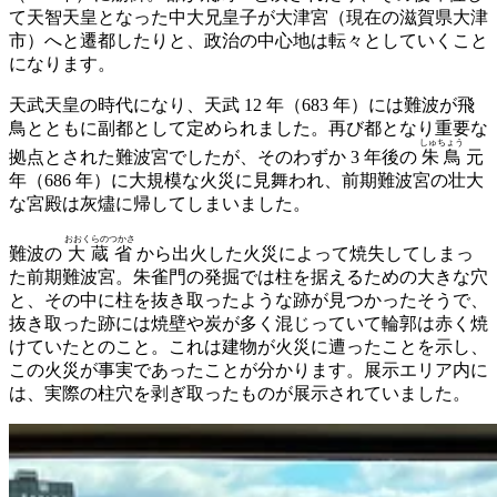
て天智天皇となった中大兄皇子が大津宮（現在の滋賀県大津
市）へと遷都したりと、政治の中心地は転々としていくこと
になります。
天武天皇の時代になり、天武 12 年（683 年）には難波が飛
鳥とともに副都として定められました。再び都となり重要な
しゅちょう
拠点とされた難波宮でしたが、そのわずか 3 年後の
朱鳥
元
年（686 年）に大規模な火災に見舞われ、前期難波宮の壮大
な宮殿は灰燼に帰してしまいました。
おおくらのつかさ
難波の
大蔵省
から出火した火災によって焼失してしまっ
た前期難波宮。朱雀門の発掘では柱を据えるための大きな穴
と、その中に柱を抜き取ったような跡が見つかったそうで、
抜き取った跡には焼壁や炭が多く混じっていて輪郭は赤く焼
けていたとのこと。これは建物が火災に遭ったことを示し、
この火災が事実であったことが分かります。展示エリア内に
は、実際の柱穴を剥ぎ取ったものが展示されていました。