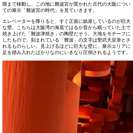
階まで移動し、この地に難波宮が置かれた古代の大阪につい
ての展示「難波宮の時代」を見ていきます。
エレベーターを降りると、すぐ正面に鎮座しているのが巨大
な壁。こちらは大阪湾の海底ではるか昔から眠っていた土で
焼き上げた「難波津焼き」の陶壁だそう。大地をモチーフに
したもので、刻まれている「難波」の文字は聖武天皇筆とさ
れるものらしい。見上げるほどに巨大な壁に、展示エリアに
足を踏み入れたばかりなのにいきなり圧倒されるようです。