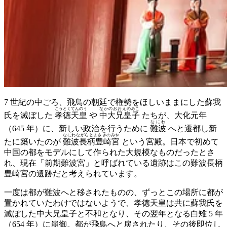
7 世紀の中ごろ、飛鳥の朝廷で権勢をほしいままにした蘇我
こうとくてんのう
なかのおおえのみこ
氏を滅ぼした
孝徳天皇
や
中大兄皇子
たちが、大化元年
なにわ
（645 年）に、新しい政治を行うために
難波
へと遷都し新
なにわながらとよさきのみや
たに築いたのが
難波長柄豊崎宮
という宮殿。日本で初めて
中国の都をモデルにして作られた大規模なものだったとさ
れ、現在「前期難波宮」と呼ばれている遺跡はこの難波長柄
豊崎宮の遺跡だと考えられています。
一度は都が難波へと移されたものの、ずっとこの場所に都が
置かれていたわけではないようで、孝徳天皇は共に蘇我氏を
滅ぼした中大兄皇子と不和となり、その翌年となる白雉 5 年
（654 年）に崩御。都が飛鳥へと戻されたり、その後即位し