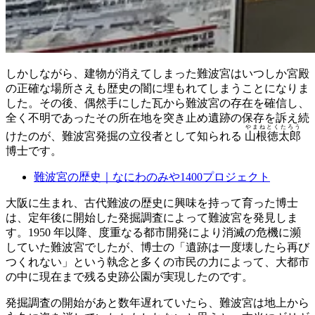
しかしながら、建物が消えてしまった難波宮はいつしか宮殿
の正確な場所さえも歴史の闇に埋もれてしまうことになりま
した。その後、偶然手にした瓦から難波宮の存在を確信し、
全く不明であったその所在地を突き止め遺跡の保存を訴え続
やまねとくたろう
けたのが、難波宮発掘の立役者として知られる
山根徳太郎
博士です。
難波宮の歴史｜なにわのみや1400プロジェクト
大阪に生まれ、古代難波の歴史に興味を持って育った博士
は、定年後に開始した発掘調査によって難波宮を発見しま
す。1950 年以降、度重なる都市開発により消滅の危機に瀕
していた難波宮でしたが、博士の「遺跡は一度壊したら再び
つくれない」という執念と多くの市民の力によって、大都市
の中に現在まで残る史跡公園が実現したのです。
発掘調査の開始があと数年遅れていたら、難波宮は地上から