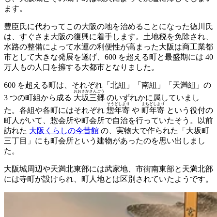
ます。
豊臣氏に代わってこの大阪の地を治めることになった徳川氏
は、すぐさま大阪の復興に着手します。土地税を免除され、
水路の整備によって水運の利便性が高まった大阪は商工業都
市として大きな発展を遂げ、600 を超える町と最盛期には 40
万人もの人口を擁する大都市となりました。
600 を超える町は、それぞれ「北組」「南組」「天満組」の
おおさかさんごう
3 つの町組から成る
大坂三郷
のいずれかに属していまし
そうどしより
まちどしより
た。各組や各町にはそれぞれ
惣年寄
や
町年寄
という役付の
町人がいて、惣会所や町会所で自治を行っていたそう。以前
訪れた
大阪くらしの今昔館
の、実物大で作られた「大坂町
三丁目」にも町会所という建物があったのを思い出しまし
た。
大阪城周辺や天満北東部には武家地、市街南東部と天満北部
には寺町が設けられ、町人地とは区別されていたようです。