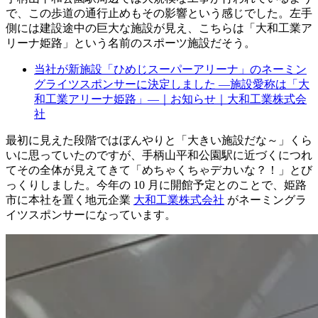
で、この歩道の通行止めもその影響という感じでした。左手
側には建設途中の巨大な施設が見え、こちらは「大和工業ア
リーナ姫路」という名前のスポーツ施設だそう。
当社が新施設「ひめじスーパーアリーナ」のネーミン
グライツスポンサーに決定しました ―施設愛称は「大
和工業アリーナ姫路」―｜お知らせ｜大和工業株式会
社
最初に見えた段階ではぼんやりと「大きい施設だな～」くら
いに思っていたのですが、手柄山平和公園駅に近づくにつれ
てその全体が見えてきて「めちゃくちゃデカいな？！」とび
っくりしました。今年の 10 月に開館予定とのことで、姫路
市に本社を置く地元企業
大和工業株式会社
がネーミングラ
イツスポンサーになっています。