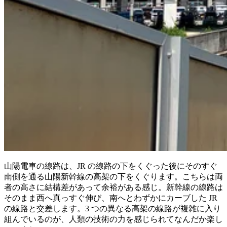
山陽電車の線路は、JR の線路の下をくぐった後にそのすぐ
南側を通る山陽新幹線の高架の下をくぐります。こちらは両
者の高さに結構差があって余裕がある感じ。新幹線の線路は
そのまま西へ真っすぐ伸び、南へとわずかにカーブした JR
の線路と交差します。3 つの異なる高架の線路が複雑に入り
組んでいるのが、人類の技術の力を感じられてなんだか楽し