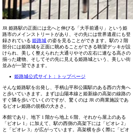
JR 姫路駅の正面には北へと伸びる「大手前通り」という姫
路市のメインストリートがあり、その先には世界遺産にも登
録されている
姫路城
の姿を見ることができます。駅の 2 階
部分には姫路城を正面に眺めることができる眺望デッキが設
けられ、美しく整えられた大通りやその左右に連なる高さの
揃った建物、そしてその先に見える姫路城という、美しい街
並みが一望できます。
姫路城公式サイト：トップページ
そんな姫路駅を出発し、手柄山平和公園駅のある西の方角へ
と歩いていきます。まずは山陽本線と姫新線の高架の線路の
すぐ隣を歩いていくのですが、驚くのは JR の商業施設であ
るピオレ姫路の規模の大きさ。
本館であり、地下 1 階から地上 6 階、それから屋上のある
「ピオレ 1」に加えて、駅の西側の高架下には「ピオレ 2」
と「ピオレ 3」が広がっています。高架横を歩く際に「ピオ