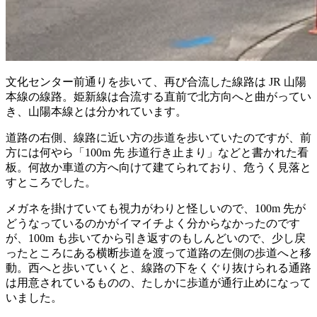
文化センター前通りを歩いて、再び合流した線路は JR 山陽
本線の線路。姫新線は合流する直前で北方向へと曲がってい
き、山陽本線とは分かれています。
道路の右側、線路に近い方の歩道を歩いていたのですが、前
方には何やら「100m 先 歩道行き止まり」などと書かれた看
板。何故か車道の方へ向けて建てられており、危うく見落と
すところでした。
メガネを掛けていても視力がわりと怪しいので、100m 先が
どうなっているのかがイマイチよく分からなかったのです
が、100m も歩いてから引き返すのもしんどいので、少し戻
ったところにある横断歩道を渡って道路の左側の歩道へと移
動。西へと歩いていくと、線路の下をくぐり抜けられる通路
は用意されているものの、たしかに歩道が通行止めになって
いました。