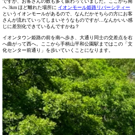
ですが、お客さんの数も多く賑わっていました。ここから南
へ 3km ほど離れた場所に
イオンモール姫路リバーシティー
というイオンモールがあるので、なんだかそちらの方にお客
さんが流れていってしまいそうなものですが…なんかいい感
じに差別化できているんですかね？
イオンタウン姫路の前を南へ歩き、大通り同士の交差点を右
へ曲がって西へ。ここから手柄山平和公園駅まではこの「文
化センター前通り」を歩いていくことになります。