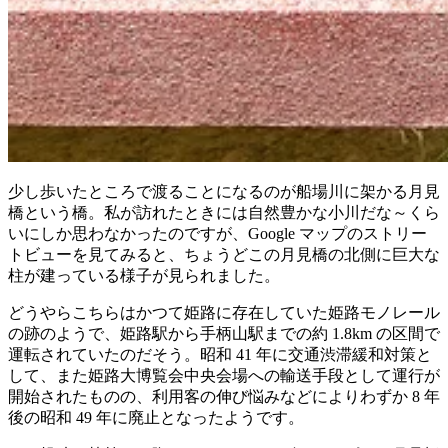
少し歩いたところで渡ることになるのが船場川に架かる月見
橋という橋。私が訪れたときには自然豊かな小川だな～くら
いにしか思わなかったのですが、Google マップのストリー
トビューを見てみると、ちょうどこの月見橋の北側に巨大な
柱が建っている様子が見られました。
どうやらこちらはかつて姫路に存在していた姫路モノレール
の跡のようで、姫路駅から手柄山駅までの約 1.8km の区間で
運転されていたのだそう。昭和 41 年に交通渋滞緩和対策と
して、また姫路大博覧会中央会場への輸送手段として運行が
開始されたものの、利用客の伸び悩みなどによりわずか 8 年
後の昭和 49 年に廃止となったようです。