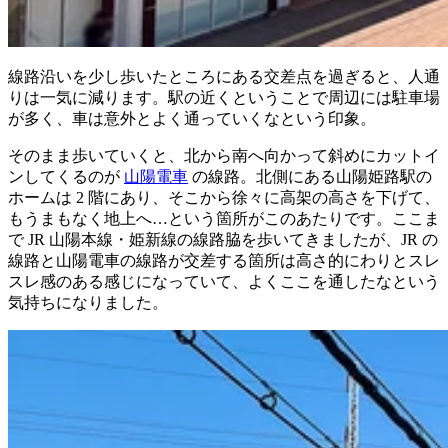
線路沿いを少し歩いたところにある交差点を過ぎると、人通
りは一気に減ります。駅の近くということで周辺には駐車場
が多く、車は意外とよく通っていくなという印象。
そのまま歩いていくと、北から南へ向かって斜めにカットイ
ンしてくるのが
山陽電車
の線路。北側にある山陽姫路駅の
ホームは 2 階にあり、そこから徐々に高架の高さを下げて、
もうまもなく地上へ…という箇所がこのあたりです。ここま
で JR 山陽本線・姫新線の線路脇を歩いてきましたが、JR の
線路と山陽電車の線路が交差する箇所は高さ的にわりとスレ
スレ感のある感じになっていて、よくここを通したなという
気持ちになりました。