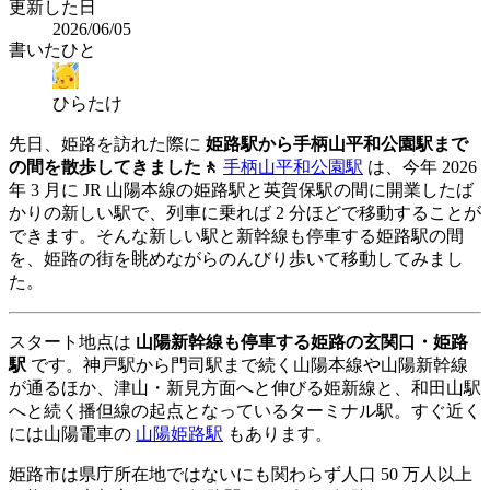
更新した日
2026/06/05
書いたひと
ひらたけ
先日、姫路を訪れた際に
姫路駅から手柄山平和公園駅まで
の間を散歩してきました🚶
手柄山平和公園駅
は、今年 2026
年 3 月に JR 山陽本線の姫路駅と英賀保駅の間に開業したば
かりの新しい駅で、列車に乗れば 2 分ほどで移動することが
できます。そんな新しい駅と新幹線も停車する姫路駅の間
を、姫路の街を眺めながらのんびり歩いて移動してみまし
た。
スタート地点は
山陽新幹線も停車する姫路の玄関口・姫路
駅
です。神戸駅から門司駅まで続く山陽本線や山陽新幹線
が通るほか、津山・新見方面へと伸びる姫新線と、和田山駅
へと続く播但線の起点となっているターミナル駅。すぐ近く
には山陽電車の
山陽姫路駅
もあります。
姫路市は県庁所在地ではないにも関わらず人口 50 万人以上