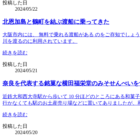
投稿した日
2024/05/22
北恩加島と鶴町を結ぶ渡船に乗ってきた
大阪市内には、 無料で乗れる渡船がある のをご存知でしょうか
川を渡るのに利用されています。
続きを読む
投稿した日
2024/05/21
奈良を代表する銘菓な横田福栄堂のみそせんべいを
近鉄大和西大寺駅から歩いて 10 分ほどのところにある和
行かなくても駅のお土産売り場などに置いてありましたが、
続きを読む
投稿した日
2024/05/20