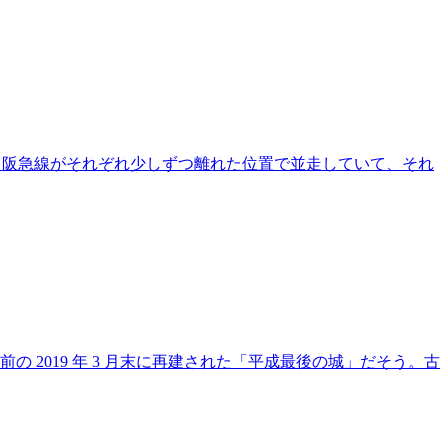
神線と阪急線がそれぞれ少しずつ離れた位置で並走していて、それ
 2019 年 3 月末に再建された「平成最後の城」だそう。古