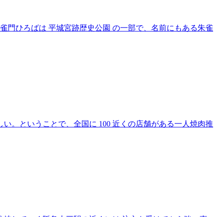
雀門ひろばは 平城宮跡歴史公園 の一部で、名前にもある朱雀
。ということで、全国に 100 近くの店舗がある一人焼肉推