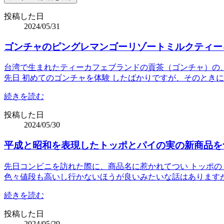
投稿した日
2024/05/31
ゴンチャのピングレマンゴーリゾートミルクティー
台湾で生まれたティーカフェブランドの貢茶（ゴンチャ）の、リ
先日 初めてのゴンチャを体験 したばかりですが、そのとき
続きを読む
投稿した日
2024/05/30
平成と昭和を表現したトッポとパイの実の新商品を
先日コンビニを訪れた際に、商品名に惹かれてつい トッポの
色々値段も高いし行かないほうが良いみたいな話はあります
続きを読む
投稿した日
2024/05/29