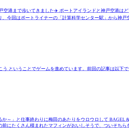
戸空港まで歩いてきました✈️ ポートアイランドと神戸空港は
り、今回はポートライナーの「計算科学センター駅」から神戸
指してやっていこう ということでゲームを進めています。前回の記事は以下
か～」と仕事終わりに梅田のあたりをウロウロして BAGEL &
の前にたくさん積まれたマフィンがおいしそうで、ついそちら