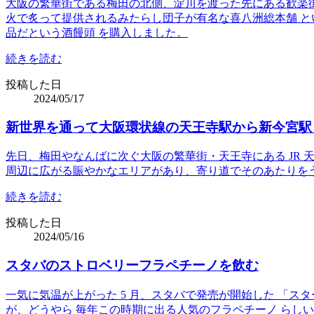
大阪の繁華街である梅田の北側、淀川を渡った先にある歓楽
火で炙って提供されるみたらし団子が有名な喜八洲総本舗 と
品だという酒饅頭 を購入しました。
続きを読む
投稿した日
2024/05/17
新世界を通って大阪環状線の天王寺駅から新今宮駅
先日、梅田やなんばに次ぐ大阪の繁華街・天王寺にある JR
周辺に広がる賑やかなエリアがあり、寄り道でそのあたりを
続きを読む
投稿した日
2024/05/16
スタバのストロベリーフラペチーノを飲む
一気に気温が上がった 5 月、スタバで発売が開始した 「ス
が、どうやら 毎年この時期に出る人気のフラペチーノ らし