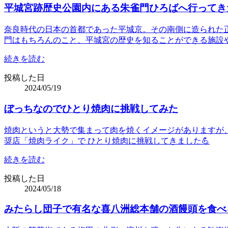
平城宮跡歴史公園内にある朱雀門ひろばへ行ってき
奈良時代の日本の首都であった平城京。その南側に造られた正
門はもちろんのこと、平城宮の歴史を知ることができる施設
続きを読む
投稿した日
2024/05/19
ぼっちなのでひとり焼肉に挑戦してみた
焼肉というと大勢で集まって肉を焼くイメージがありますが、
奨店「焼肉ライク」で ひとり焼肉に挑戦してきました💪
続きを読む
投稿した日
2024/05/18
みたらし団子で有名な喜八洲総本舗の酒饅頭を食べ