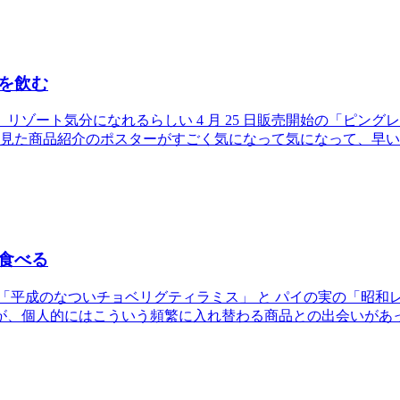
を飲む
ゾート気分になれるらしい 4 月 25 日販売開始の「ピング
に見た商品紹介のポスターがすごく気になって気になって、早
食べる
「平成のなついチョベリグティラミス」 と パイの実の「昭和
が、個人的にはこういう頻繁に入れ替わる商品との出会いがあ