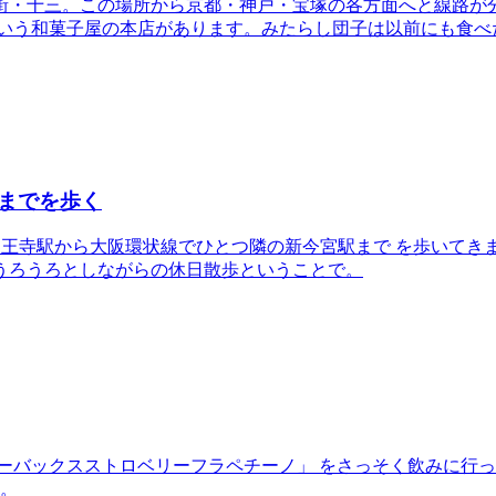
街・十三。この場所から京都・神戸・宝塚の各方面へと線路が分
いう和菓子屋の本店があります。みたらし団子は以前にも食べた
までを歩く
 天王寺駅から大阪環状線でひとつ隣の新今宮駅まで を歩いて
うろうろとしながらの休日散歩ということで。
ターバックスストロベリーフラペチーノ」 をさっそく飲みに行っ
い。