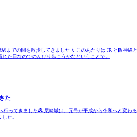
尼崎駅までの間を散歩してきました🚶 このあたりは JR と阪
晴れた日なのでのんびり歩こうかなということで。
きた
ってきました🏯 尼崎城は、元号が平成から令和へと変わる前の
ました。