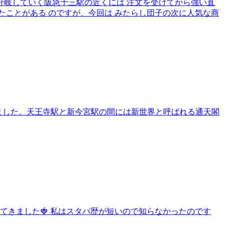
岐していく阪急十三駅の近くには 注文を受けてから強い直
ことがある のですが、今回は みたらし団子の次に人気な商
きました。天王寺駅と新今宮駅の間には新世界と呼ばれる通天閣
てきました🍓 私はスタバ歴が短いので知らなかったのです