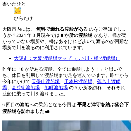
書いたひと
ひらたけ
大阪市内には、
無料で乗れる渡船がある
のをご存知でしょ
うか？2024 年 3 月現在では
8 か所の渡船場
があり、橋が架
かっていない場所や、橋はあるけれど歩いて渡るのが困難な
場所で川を渡るのに利用されています。
大阪市：大阪 渡船場マップ （…>川・橋>渡船場）
昨年に「8 か所ある渡船、全てに乗船しよう！」と思い立
ち、休日を利用して渡船場まで足を運んでいます。昨年から
今年にかけて
天保山渡船場
、
千本松渡船場
、
落合上渡船
場
、
甚兵衛渡船場
、
船町渡船場
の 5 か所を訪れ、それぞれ
渡船に乗って川を渡りました。
6 回目の渡船への乗船となる今回は
平尾と津守を結ぶ落合下
渡船場を訪れました🛥️