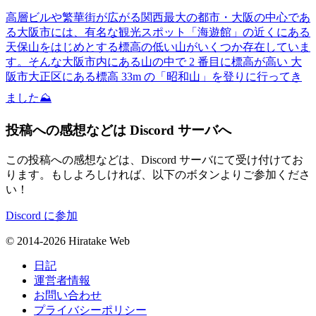
高層ビルや繁華街が広がる関西最大の都市・大阪の中心であ
る大阪市には、有名な観光スポット「海遊館」の近くにある
天保山をはじめとする標高の低い山がいくつか存在していま
す。そんな大阪市内にある山の中で 2 番目に標高が高い 大
阪市大正区にある標高 33m の「昭和山」を登りに行ってき
ました⛰️
投稿への感想などは Discord サーバへ
この投稿への感想などは、Discord サーバにて受け付けてお
ります。もしよろしければ、以下のボタンよりご参加くださ
い！
Discord に参加
© 2014-2026 Hiratake Web
日記
運営者情報
お問い合わせ
プライバシーポリシー