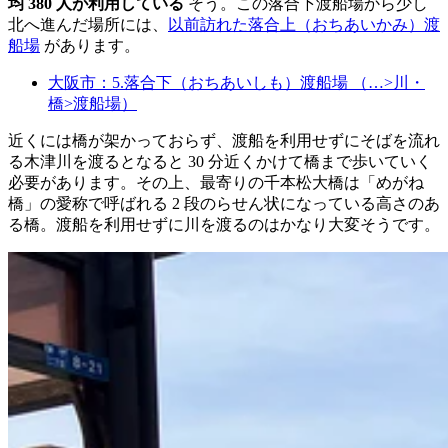
均 380 人が利用している
そう。この落合下渡船場から少し
北へ進んだ場所には、
以前訪れた落合上（おちあいかみ）渡
船場
があります。
大阪市：5.落合下（おちあいしも）渡船場 （…>川・
橋>渡船場）
近くには橋が架かっておらず、渡船を利用せずにそばを流れ
る木津川を渡るとなると 30 分近くかけて橋まで歩いていく
必要があります。その上、最寄りの千本松大橋は「めがね
橋」の愛称で呼ばれる 2 段のらせん状になっている高さのあ
る橋。渡船を利用せずに川を渡るのはかなり大変そうです。