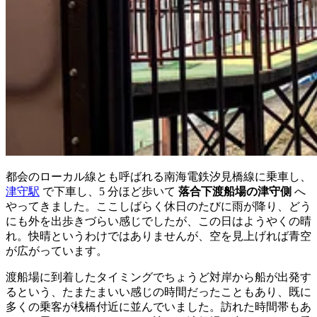
都会のローカル線とも呼ばれる南海電鉄汐見橋線に乗車し、
津守駅
で下車し、5 分ほど歩いて
落合下渡船場の津守側
へ
やってきました。ここしばらく休日のたびに雨が降り、どう
にも外を出歩きづらい感じでしたが、この日はようやくの晴
れ。快晴というわけではありませんが、空を見上げれば青空
が広がっています。
渡船場に到着したタイミングでちょうど対岸から船が出発す
るという、たまたまいい感じの時間だったこともあり、既に
多くの乗客が桟橋付近に並んでいました。訪れた時間帯もあ